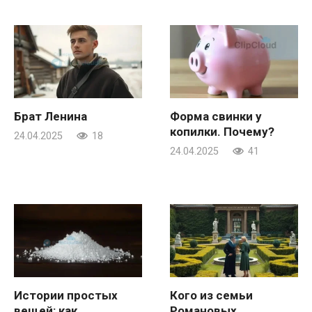
Брат Ленина
Форма свинки у
копилки. Почему?
24.04.2025
18
24.04.2025
41
Истории простых
Кого из семьи
вещей: как
Романовых