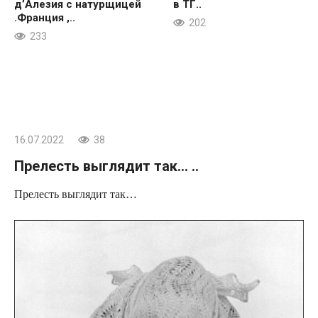
д’Алезия с натурщицей
в ТГ..
.Франция ,..
202
233
16.07.2022
38
Прелесть выглядит так… ..
Прелесть выглядит так…