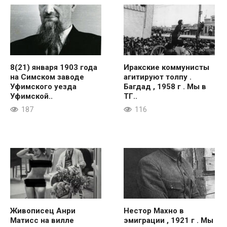
8(21) января 1903 года
Иракские коммунисты
на Симском заводе
агитируют толпу .
Уфимского уезда
Багдад , 1958 г . Мы в
Уфимской..
ТГ..
187
116
Живописец Анри
Нестор Махно в
Матисс на вилле
эмиграции , 1921 г . Мы