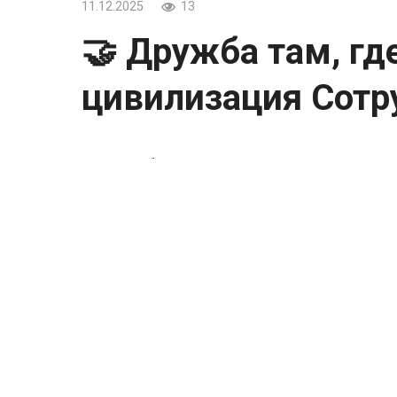
11.12.2025
13
🤝 Дружба там, гд
цивилизация Сотр
🤝 Дружба там, где заканчивается цивил
Сотрудник метеостанции делится обедо
📍 Новая Земля
🗓 1970 год