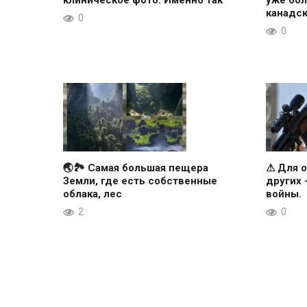
клиническое фото. Именно так
уже бол
канадс
0
0
🌏🏞 Самая большая пещера
⚠ Для о
Земли, где есть собственные
других
облака, лес
войны.
2
0