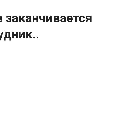
е заканчивается
удник..
изация
м с маленькими хозяевами Арктики 🐻❄