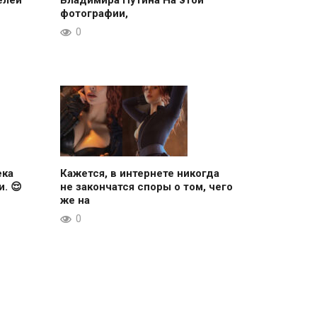
елей
Владимира Путина На этой
фотографии,
0
ека
Кажется, в интернете никогда
. 😌
не закончатся споры о том, чего
же на
0