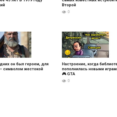
ее 45 лет В 1979 году
самых известных истребит
кий
Второй
0
дних он был героем, для
Настроение, когда библиот
 — символом жестокой
пополнилась новыми играми
🎮 GTA
0