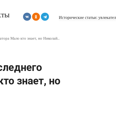
кты
Исторические статьи: увлекате
тора Мало кто знает, но Николай..
следнего
то знает, но