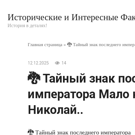
Перейти
к
Исторические и Интересные Фа
контенту
История в деталях!
Главная страница
»
🐉 Тайный знак последнего импера
12.12.2025
14
🐉 Тайный знак по
императора Мало к
Николай..
🐉 Тайный знак последнего императора