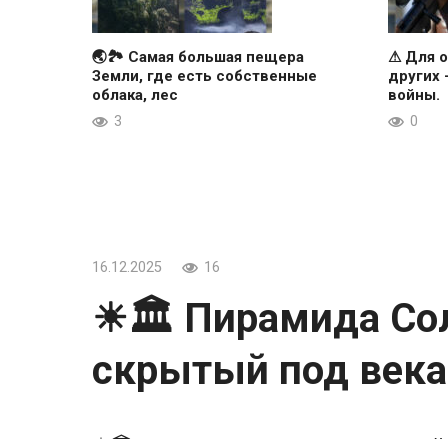
🌏🏞 Самая большая пещера
⚠ Для о
Земли, где есть собственные
других
облака, лес
войны.
3
0
16.12.2025
16
☀🏛 Пирамида Сол
скрытый под века
☀🏛 Пирамида Солнца: гигант, скрытый 