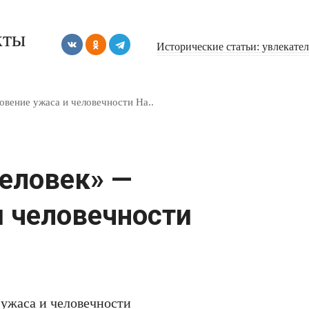
кты
Исторические статьи: увлекате
вение ужаса и человечности На..
еловек» —
и человечности
ужаса и человечности