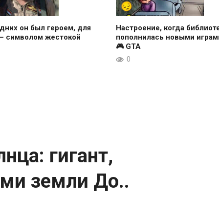
дних он был героем, для
Настроение, когда библиот
 — символом жестокой
пополнилась новыми играми
🎮 GTA
0
нца: гигант,
ми земли До..
под веками земли