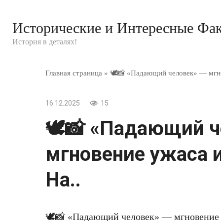
Перейти
к
Исторические и Интересные Фа
контенту
История в деталях!
Главная страница
»
🕊📸 «Падающий человек» — мгно
16.12.2025
15
🕊📸 «Падающий ч
мгновение ужаса 
На..
🕊📸 «Падающий человек» — мгновение 