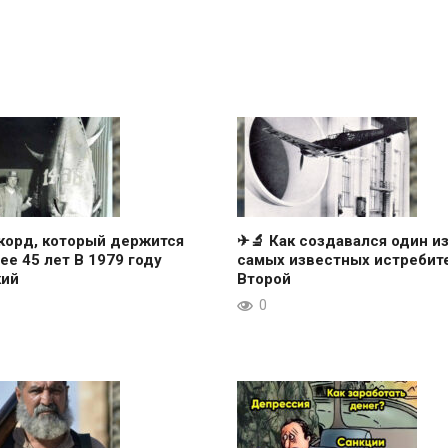
корд, который держится
✈🔬 Как создавался один и
ее 45 лет В 1979 году
самых известных истребит
кий
Второй
0