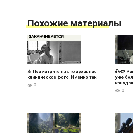
Похожие материалы
⚠️ Посмотрите на это архивное
🎣🐟 Ре
клиническое фото. Именно так
уже бол
канадс
0
0