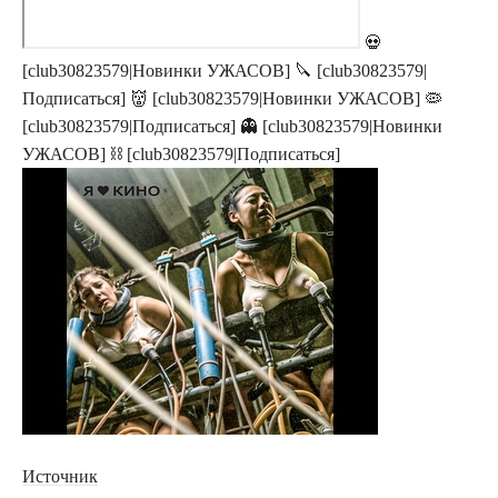
💀
[club30823579|Новинки УЖАСОВ] 🔪 [club30823579|
Подписаться] 👹 [club30823579|Новинки УЖАСОВ] 🦠
[club30823579|Подписаться] 👻 [club30823579|Новинки
УЖАСОВ] ⛓️ [club30823579|Подписаться]
Источник