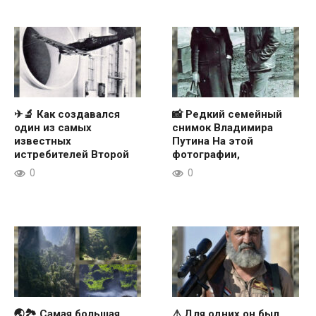
✈🔬 Как создавался
📸 Редкий семейный
один из самых
снимок Владимира
известных
Путина На этой
истребителей Второй
фотографии,
0
0
🌏🏞 Самая большая
⚠ Для одних он был