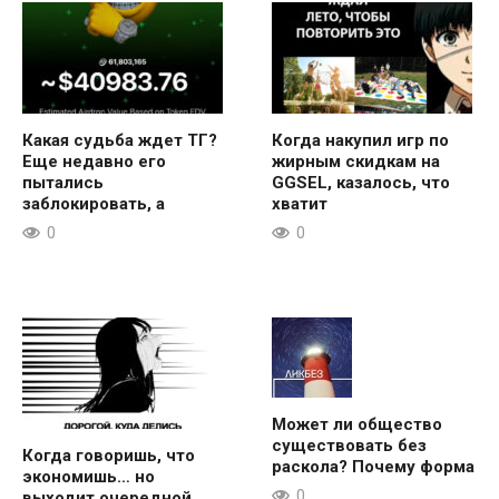
Какая судьба ждет ТГ?
Когда накупил игр по
Еще недавно его
жирным скидкам на
пытались
GGSEL, казалось, что
заблокировать, а
хватит
0
0
Может ли общество
существовать без
Когда говоришь, что
раскола? Почему форма
экономишь… но
0
выходит очередной