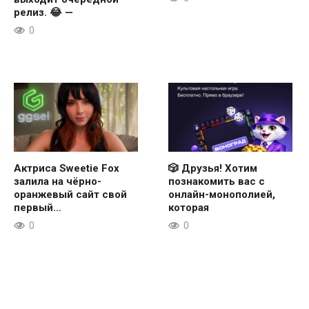
релиз. 😂 —
0
Актриса Sweetie Fox
🎲 Друзья! Хотим
залила на чёрно-
познакомить вас с
оранжевый сайт свой
онлайн-монополией,
первый…
которая
0
0