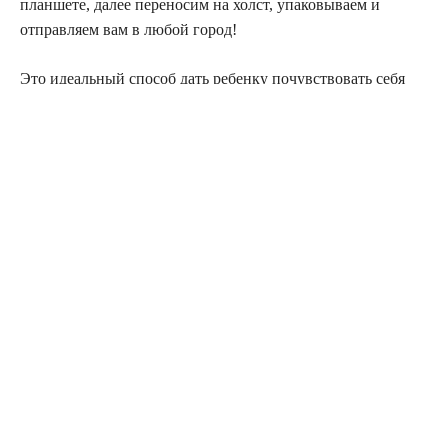
планшете, далее переносим на холст, упаковываем и
отправляем вам в любой город!
Это идеальный способ дать ребенку почувствовать себя
особенным.
https://vk.me/podarok.monro?ref=tanya-deti-gta-3
Источник