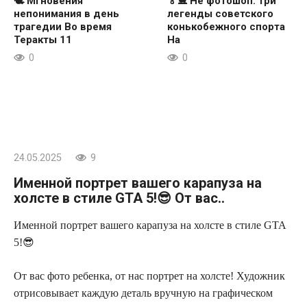
🕊 Мгновения
🏅⛸ Не фотошоп: три
непонимания в день
легенды советского
трагедии Во время
конькобежного спорта
Теракты 11
На
0
0
24.05.2025
9
Именной портрет вашего карапуза на
холсте в стиле GTA 5!😎 От вас..
Именной портрет вашего карапуза на холсте в стиле GTA
5!😎
От вас фото ребенка, от нас портрет на холсте! Художник
отрисовывает каждую деталь вручную на графическом