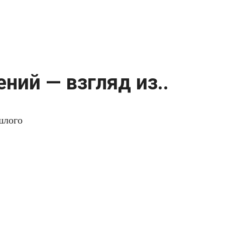
ний — взгляд из..
шлого