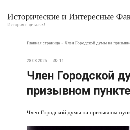
Перейти
к
Исторические и Интересные Фа
контенту
История в деталях!
Главная страница
»
Член Городской думы на призывно
28.08.2025
11
Член Городской д
призывном пункте,
Член Городской думы на призывном пункт