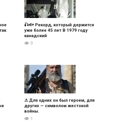
ное
🎣🐟 Рекорд, который держится
так
уже более 45 лет В 1979 году
канадский
0
а
⚠ Для одних он был героем, для
ые
других — символом жестокой
войны.
1