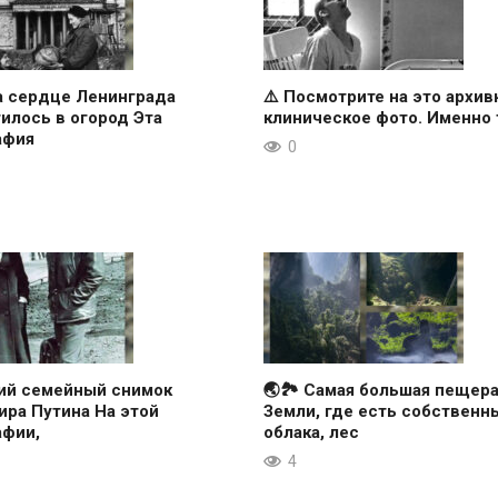
а сердце Ленинграда
⚠️ Посмотрите на это архив
илось в огород Эта
клиническое фото. Именно 
афия
0
кий семейный снимок
🌏🏞 Самая большая пещер
ра Путина На этой
Земли, где есть собственн
афии,
облака, лес
4