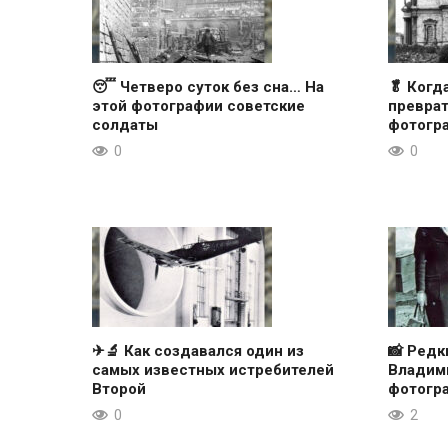
😴 Четверо суток без сна… На
🥬 Когд
этой фотографии советские
преврат
солдаты
фотогр
0
0
✈🔬 Как создавался один из
📸 Ред
самых известных истребителей
Владими
Второй
фотогр
0
2