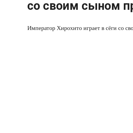
со своим сыном п
Император Хирохито играет в сёги со с
1955 год