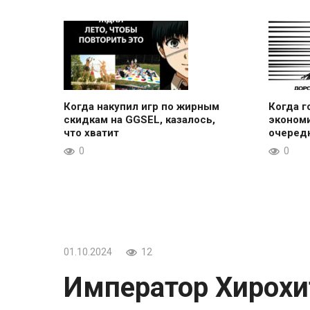
Когда накупил игр по жирным
Когда г
скидкам на GGSEL, казалось,
эконом
что хватит
очередн
0
0
01.10.2024
12
Император Хирохит