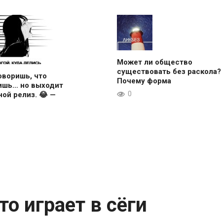
Может ли общество
существовать без раскола?
оворишь, что
Почему форма
ишь… но выходит
0
ой релиз. 😂 —
о играет в сёги