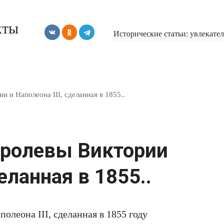
кты
Исторические статьи: увлекате
 и Наполеона III, сделанная в 1855..
оролевы Виктории
деланная в 1855..
олеона III, сделанная в 1855 году