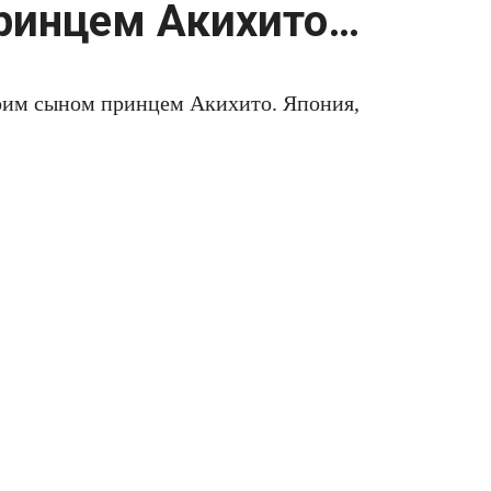
ринцем Акихито…
воим сыном принцем Акихито. Япония,