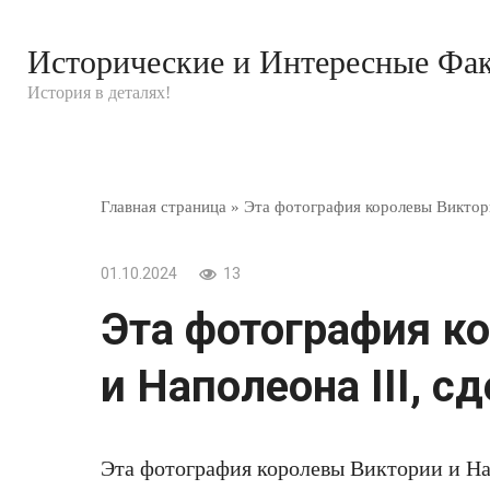
Перейти
к
Исторические и Интересные Фа
контенту
История в деталях!
Главная страница
»
Эта фотография королевы Виктории
01.10.2024
13
Эта фотография к
и Наполеона III, с
Эта фотография королевы Виктории и Нап