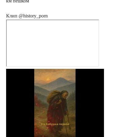
км пешком
Клип @history_porn