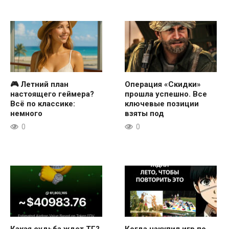
🎮 Летний план
Операция «Скидки»
настоящего геймера?
прошла успешно. Все
Всё по классике:
ключевые позиции
немного
взяты под
0
0
Какая судьба ждет ТГ?
Когда накупил игр по