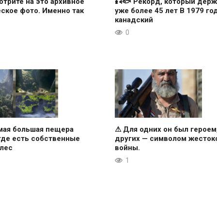
отрите на это архивное
🎣🐟 Рекорд, который держ
ское фото. Именно так
уже более 45 лет В 1979 го
канадский
0
мая большая пещера
⚠ Для одних он был героем
где есть собственные
других — символом жесток
 лес
войны.
1