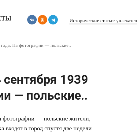
кты
Исторические статьи: увлекате
 года. На фотографии — польские..
 сентября 1939
ии — польские..
На фотографии — польские жители,
 входят в город спустя две недели