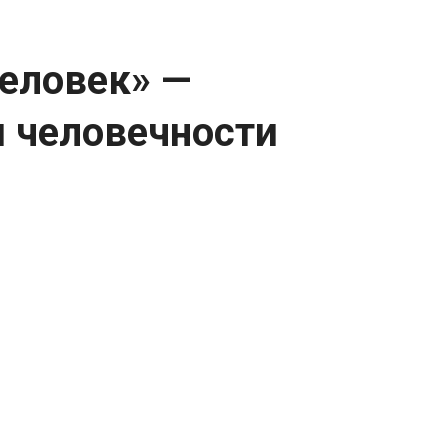
еловек» —
и человечности
ужаса и человечности
тлён человек, падающий из горящей
ю-Йорке во время теракта 11 сентября
ти человеческой жизни, отражая ужасы