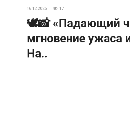
16.12.2025
17
🕊📸 «Падающий ч
мгновение ужаса 
На..
🕊📸 «Падающий человек» — мгновение 
На этой фотографии Ричарда Дрю запеча
башни Всемирного торгового центра в Нь
2001 года.
Кадр стал символом трагедии и хрупкос