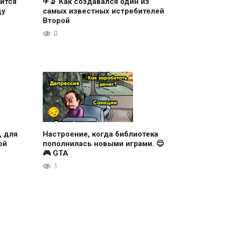
ится
✈🔬 Как создавался один из
ду
самых известных истребителей
Второй
0
, для
Настроение, когда библиотека
ой
пополнилась новыми играми. 😌
🎮 GTA
1