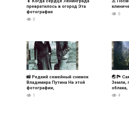
🥬 Когда сердце Ленинграда
⚠️ Посм
превратилось в огород Эта
клиниче
фотография
0
0
📸 Редкий семейный снимок
🌏🏞 Са
Владимира Путина На этой
Земли, 
фотографии,
облака,
1
4