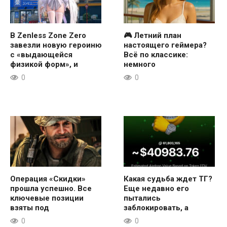
В Zenless Zone Zero
🎮 Летний план
завезли новую героиню
настоящего геймера?
с «выдающейся
Всё по классике:
физикой форм», и
немного
0
0
Операция «Скидки»
Какая судьба ждет ТГ?
прошла успешно. Все
Еще недавно его
ключевые позиции
пытались
взяты под
заблокировать, а
0
0