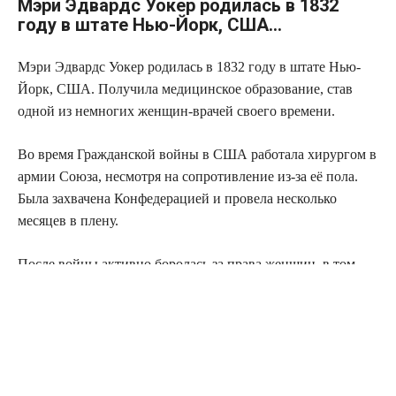
Мэри Эдвардс Уокер родилась в 1832
году в штате Нью-Йорк, США…
Мэри Эдвардс Уокер родилась в 1832 году в штате Нью-
Йорк, США. Получила медицинское образование, став
одной из немногих женщин-врачей своего времени.
Во время Гражданской войны в США работала хирургом в
армии Союза, несмотря на сопротивление из-за её пола.
Была захвачена Конфедерацией и провела несколько
месяцев в плену.
После войны активно боролась за права женщин, в том
числе за избирательное право и право на ношение
мужской одежды. Уокер — единственная женщина в
истории США, награждённая Медалью Почёта. Умерла в
1919 году.