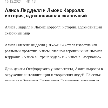
16.12.2024
13
Алиса Лидделл и Льюис Кэрролл:
история, вдохновившая сказочный..
Алиса Лидделл и Льюис Кэрролл: история, вдохновившая
сказочный мир
Алиса Плезенс Лидделл (1852–1934) стала известна как
реальный прототип Алисы, главной героини книг Льюиса
Кэрролла «Алиса в Стране чудес» и «Алиса в Зазеркалье».
Дочь декана Оксфордского университета, Алиса выросла в
окружении интеллигенции и творческих людей. Её семья
дружила с Чарльзом Лютвиджем Доджсоном, известным
под литературным псевдонимом Льюис Кэрролл. Молодой
математик, писатель и фотограф часто бывал в доме
Лидделлов, где развлекал детей своими рассказами,
загадками и играми.