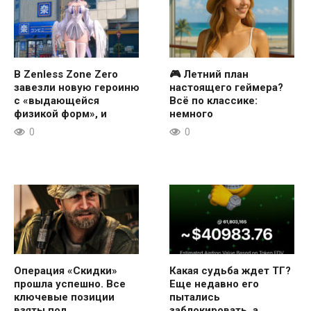
В Zenless Zone Zero
🎮 Летний план
завезли новую героиню
настоящего геймера?
с «выдающейся
Всё по классике:
физикой форм», и
немного
0
0
Операция «Скидки»
Какая судьба ждет ТГ?
прошла успешно. Все
Еще недавно его
ключевые позиции
пытались
взяты под
заблокировать, а