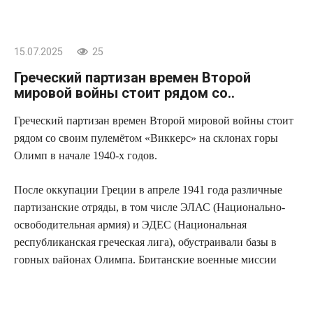
15.07.2025
25
Греческий партизан времен Второй
мировой войны стоит рядом со..
Греческий партизан времен Второй мировой войны стоит
рядом со своим пулемётом «Виккерс» на склонах горы
Олимп в начале 1940-х годов.
После оккупации Греции в апреле 1941 года различные
партизанские отряды, в том числе ЭЛАС (Национально-
освободительная армия) и ЭДЕС (Национальная
республиканская греческая лига), обустраивали базы в
горных районах Олимпа. Британские военные миссии
снабжали их оружием и боеприпасами: пулемёт «Виккерс»
калибра 7,7 мм был одним из основных станковых
пулемётов союзников и широко использовался