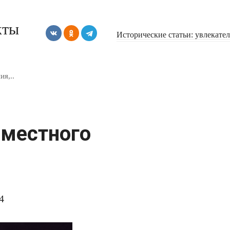
кты
Исторические статьи: увлекате
я,..
местного
4