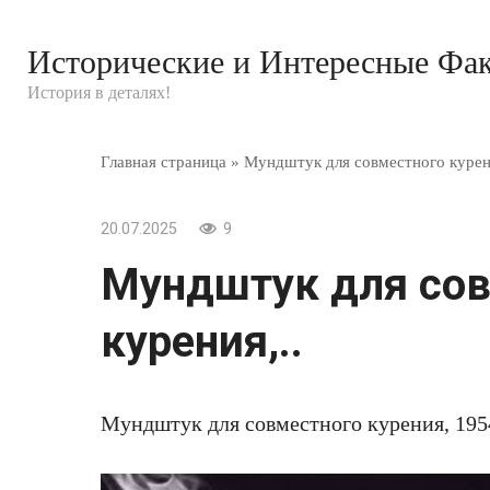
Перейти
к
Исторические и Интересные Фа
контенту
История в деталях!
Главная страница
»
Мундштук для совместного курени
20.07.2025
9
Мундштук для сов
курения,..
Мундштук для совместного курения, 195