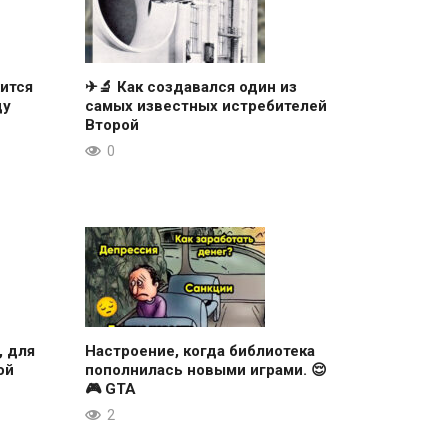
ится
✈🔬 Как создавался один из
ду
самых известных истребителей
Второй
0
, для
Настроение, когда библиотека
ой
пополнилась новыми играми. 😌
🎮 GTA
2