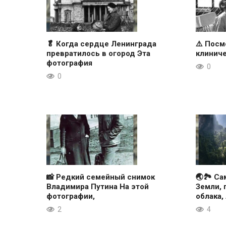
🥬 Когда сердце Ленинграда
⚠️ Посм
превратилось в огород Эта
клиниче
фотография
0
0
📸 Редкий семейный снимок
🌏🏞 Са
Владимира Путина На этой
Земли, 
фотографии,
облака,
2
4