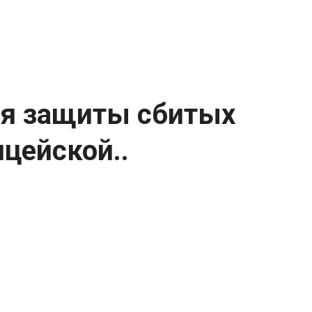
для защиты сбитых
цейской..
еходов на полицейской машине