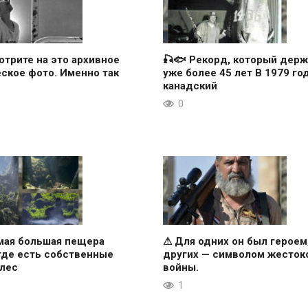
отрите на это архивное
🎣🐟 Рекорд, который держ
ское фото. Именно так
уже более 45 лет В 1979 го
канадский
0
мая большая пещера
⚠ Для одних он был героем
где есть собственные
других — символом жесток
 лес
войны.
1