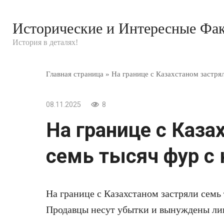
Перейти
к
Исторические и Интересные Фа
контенту
История в деталях!
Главная страница
»
На границе с Казахстаном застря
08.11.2025
8
На границе с Каза
семь тысяч фур с 
На границе с Казахстаном застряли семь
Продавцы несут убытки и вынуждены лик