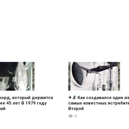
корд, который держится
✈🔬 Как создавался один и
ее 45 лет В 1979 году
самых известных истребит
кий
Второй
0