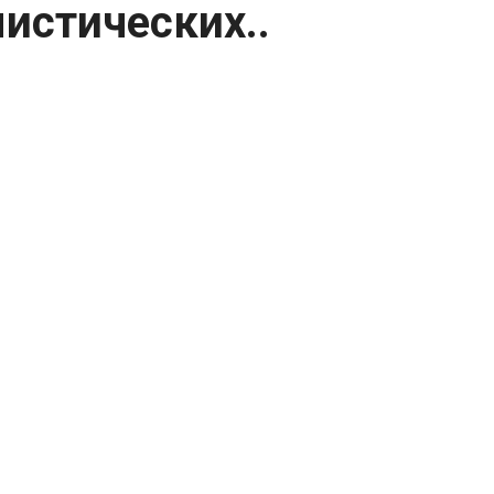
истических..
но из самых мистических мест на Земле
Тейлора «кровоточит». Из его бело-
-красной воды — зрелище, которое
Мердо — одном из самых безжизненных
ка, а химия: под ледником скрыто
 от внешнего мира миллионы лет. В его
лей и железа.