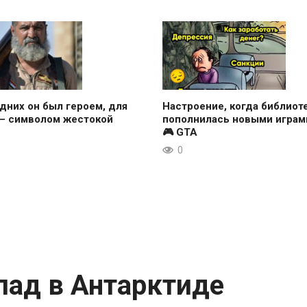
дних он был героем, для
Настроение, когда библиот
 — символом жестокой
пополнилась новыми играми
🎮 GTA
0
пад в Антарктиде