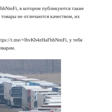
FhhNmFi, в котором публикуются такие
 товары не отличаются качеством, их
ttps://t.me/+lbvKh4zHaFhhNmFi, у тебя
оварам.