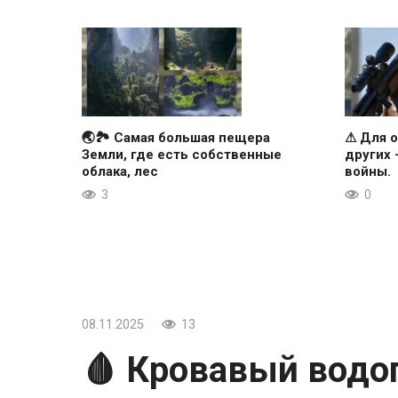
🌏🏞 Самая большая пещера
⚠ Для о
Земли, где есть собственные
других
облака, лес
войны.
3
0
08.11.2025
13
🩸 Кровавый водо