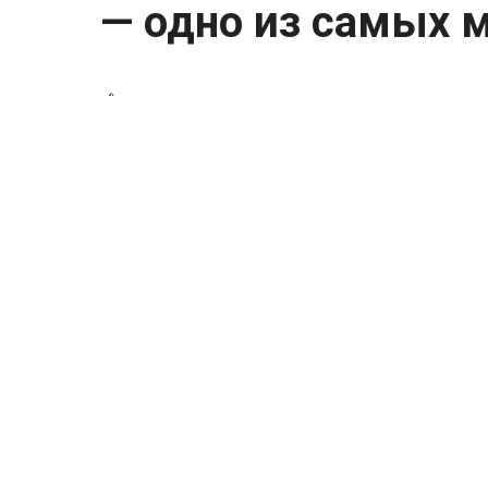
— одно из самых м
🩸 Кровавый водопад в Антарктиде — од
На первый взгляд кажется, будто ледник 
голубой толщи стекает поток насыщенно
выглядит почти нереально.
📍 Находится он в Сухих долинах Мак-
мест планеты.
Причина странного цвета вовсе не мисти
древнее подлёдное озеро, изолированное
воде содержится огромное количество со