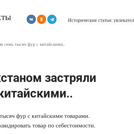
кты
Исторические статьи: увлекате
ли семь тысяч фур с китайскими..
хстаном застряли
китайскими..
 тысяч фур с китайскими товарами.
видировать товар по себестоимости.