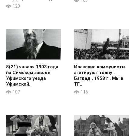
167
120
8(21) января 1903 года
Иракские коммунисты
на Симском заводе
агитируют толпу .
Уфимского уезда
Багдад , 1958 г . Мы в
Уфимской..
ТГ..
187
116