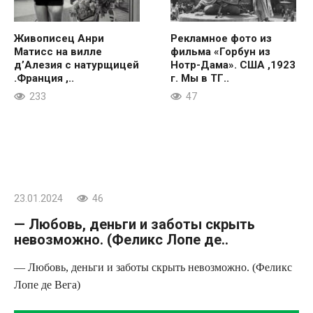
Живописец Анри
Рекламное фото из
Матисс на вилле
фильма «Горбун из
д’Алезия с натурщицей
Нотр-Дама». США ,1923
.Франция ,..
г. Мы в ТГ..
233
47
23.01.2024
46
— Любовь, деньги и заботы скрыть
невозможно. (Феликс Лопе де..
— Любовь, деньги и заботы скрыть невозможно. (Феликс
Лопе де Вега)