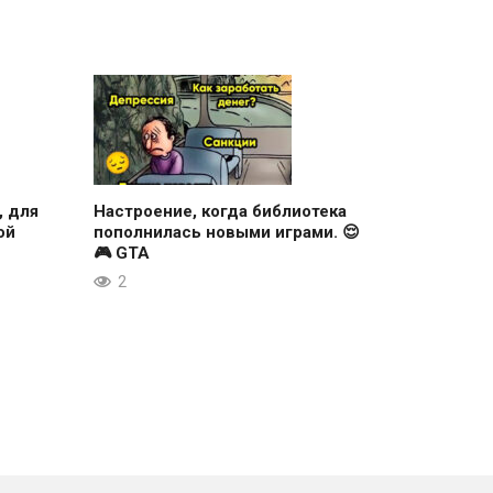
, для
Настроение, когда библиотека
ой
пополнилась новыми играми. 😌
🎮 GTA
2