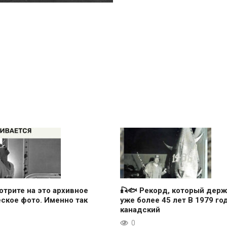
отрите на это архивное
🎣🐟 Рекорд, который держ
ское фото. Именно так
уже более 45 лет В 1979 го
канадский
0