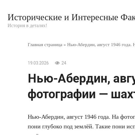
Перейти
к
Исторические и Интересные Фа
контенту
История в деталях!
Главная страница
»
Нью-Абердин, август 1946 года. 
19.03.2026
24
Нью-Абердин, авгу
фотографии — шахт
Нью-Абердин, август 1946 года. На фот
пони глубоко под землёй. Такие пони исп