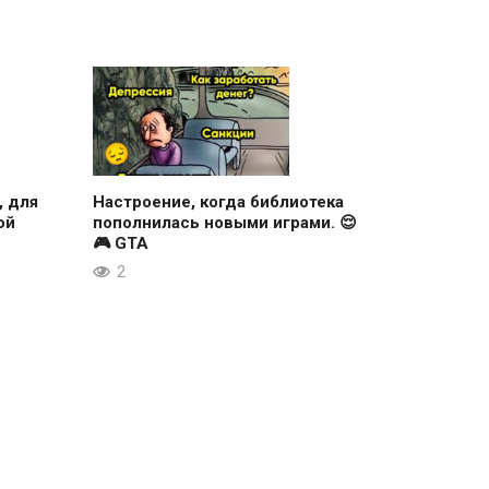
, для
Настроение, когда библиотека
ой
пополнилась новыми играми. 😌
🎮 GTA
2