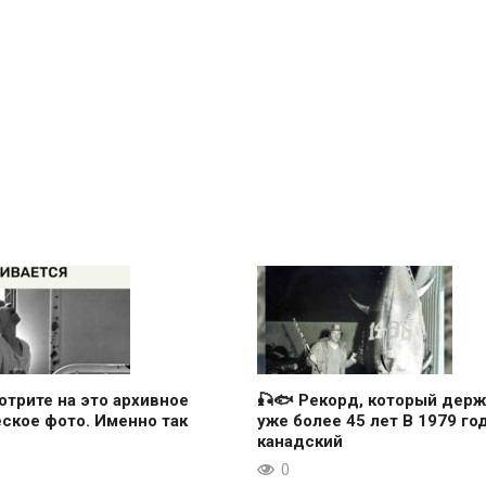
отрите на это архивное
🎣🐟 Рекорд, который держ
ское фото. Именно так
уже более 45 лет В 1979 го
канадский
0