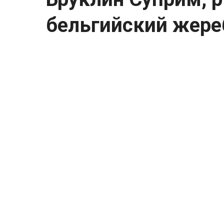
бельгийский жереб
Бруклин Суприм, рыжий чалый бельгийс
крупной лошадью. Он был известен сво
см и весом 1451 кг. Принадлежал Чарльз
Он родился в 1928 году и умер в 1948 год