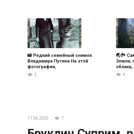
📸 Редкий семейный снимок
🌏🏞 Са
Владимира Путина На этой
Земли, 
фотографии,
облака,
2
4
17.06.2025
7
Бруклин Суприм, 