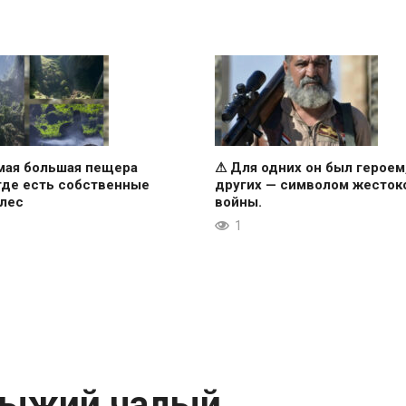
мая большая пещера
⚠ Для одних он был героем
где есть собственные
других — символом жесток
 лес
войны.
1
рыжий чалый