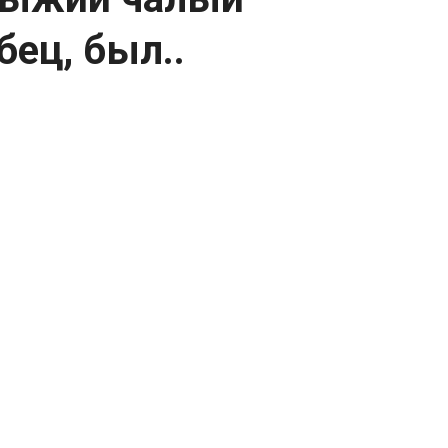
ец, был..
кий жеребец, был действительно
ими огромными размерами, ростом 199
у Гранту Гуду и Ральфу М. Фоглеману.
у.