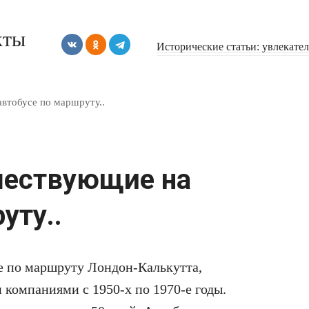
кты
Исторические статьи: увлекате
втобусе по маршруту..
шествующие на
уту..
е по маршруту Лондон-Калькутта,
 компаниями с 1950-х по 1970-е годы.