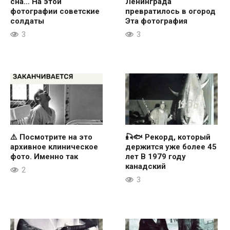
сна… На этой
Ленинграда
фотографии советские
превратилось в огород
солдаты
Эта фотография
3
3
⚠️ Посмотрите на это
🎣🐟 Рекорд, который
архивное клиническое
держится уже более 45
фото. Именно так
лет В 1979 году
канадский
2
3