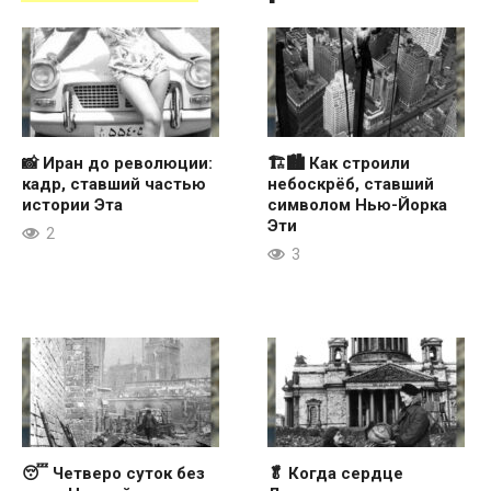
📸 Иран до революции:
🏗🏙 Как строили
кадр, ставший частью
небоскрёб, ставший
истории Эта
символом Нью-Йорка
Эти
2
3
😴 Четверо суток без
🥬 Когда сердце