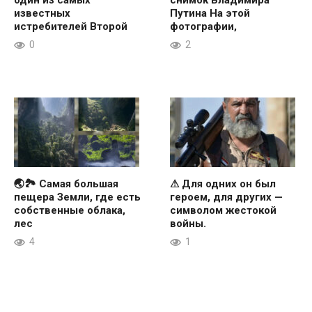
один из самых
снимок Владимира
известных
Путина На этой
истребителей Второй
фотографии,
0
2
🌏🏞 Самая большая
⚠ Для одних он был
пещера Земли, где есть
героем, для других —
собственные облака,
символом жестокой
лес
войны.
4
1