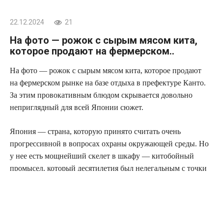
22.12.2024
21
На фото — рожок с сырым мясом кита,
которое продают на фермерском..
На фото — рожок с сырым мясом кита, которое продают
на фермерском рынке на базе отдыха в префектуре Канто.
За этим провокативным блюдом скрывается довольно
неприглядный для всей Японии сюжет.
Япония — страна, которую принято считать очень
прогрессивной в вопросах охраны окружающей среды. Но
у нее есть мощнейший скелет в шкафу — китобойный
промысел, который десятилетия был нелегальным с точки
зрения мирового права, и который покрывало
правительство.
В 1986 году в мире был принят международный