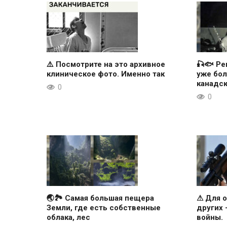
⚠️ Посмотрите на это архивное
🎣🐟 Ре
клиническое фото. Именно так
уже бол
канадс
0
0
🌏🏞 Самая большая пещера
⚠ Для о
Земли, где есть собственные
других
облака, лес
войны.