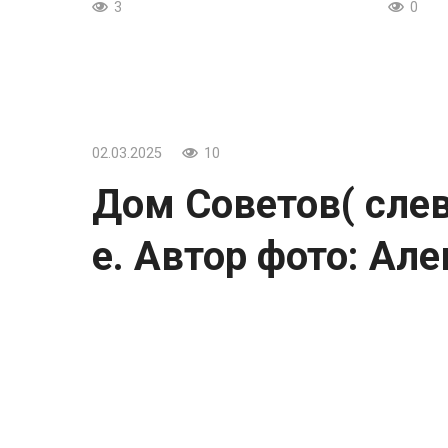
3
0
02.03.2025
10
Дом Советов( слева
е. Автор фото: Але
Дом Советов( слева ). Ачинск, 1980-е.
Автор фото: Алексей Коженков.