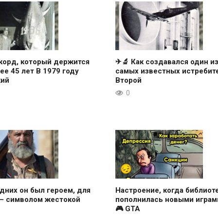
корд, который держится
✈🔬 Как создавался один и
ее 45 лет В 1979 году
самых известных истребит
кий
Второй
0
дних он был героем, для
Настроение, когда библиот
 — символом жестокой
пополнилась новыми играми
🎮 GTA