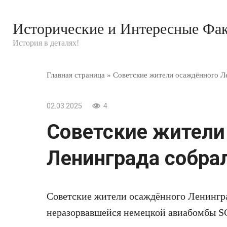
Перейти
к
Исторические и Интересные Фа
контенту
История в деталях!
Главная страница
»
Советские жители осаждённого Ле
02.03.2025
4
Советские жители
Ленинграда собрал
Советские жители осаждённого Ленингра
неразорвавшейся немецкой авиабомбы SC-