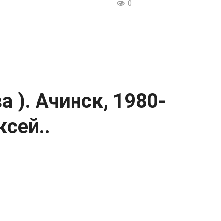
0
 ). Ачинск, 1980-
ксей..