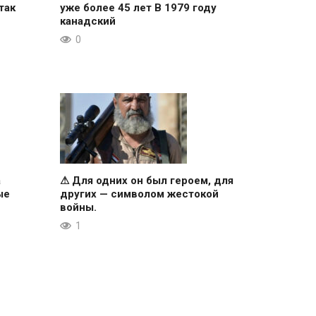
так
уже более 45 лет В 1979 году
канадский
0
а
⚠ Для одних он был героем, для
ые
других — символом жестокой
войны.
1