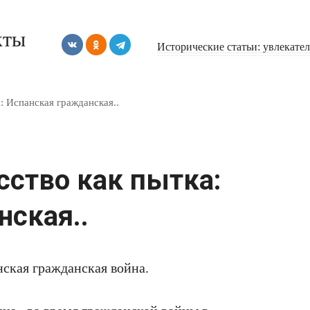
кты
Исторические статьи: увлекате
: Испанская гражданская..
сство как пытка:
нская..
ская гражданская война.