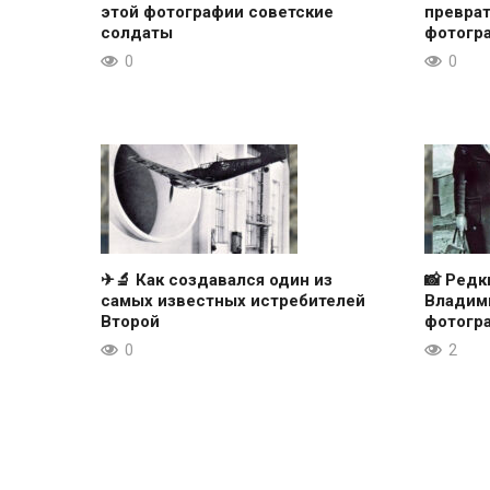
этой фотографии советские
преврат
солдаты
фотогр
0
0
✈🔬 Как создавался один из
📸 Ред
самых известных истребителей
Владими
Второй
фотогр
0
2