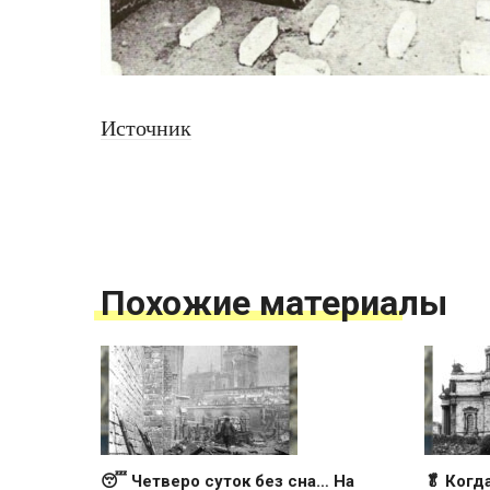
Источник
Похожие материалы
😴 Четверо суток без сна… На
🥬 Когд