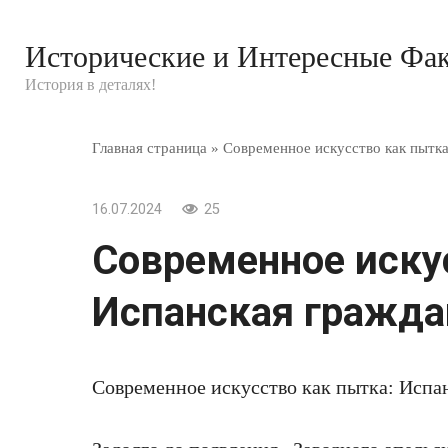
Перейти
к
Исторические и Интересные Фа
контенту
История в деталях!
Главная страница
»
Современное искусство как пытка
16.07.2024
25
Современное иску
Испанская гражда
Современное искусство как пытка: Испан