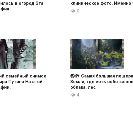
илось в огород Эта
клиническое фото. Именно 
афия
0
кий семейный снимок
🌏🏞 Самая большая пещер
ра Путина На этой
Земли, где есть собственн
афии,
облака, лес
4