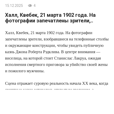
15.12.2025
4
Халл, Квебек, 21 марта 1902 года. На
фотографии запечатлены зрители,..
Халл, Квебек, 21 марта 1902 года. На фотографии
запечатлены зрители, взобравшиеся на телефонные столбы
и окружающие конструкции, чтобы увидеть публичную
казнь Джона Роберта Рэдклива. В центре внимания —
виселица, на которой стоит Станислас Лакруа, ожидая
исполнения смертного приговора за убийство своей жены
и пожилого мужчины.
Сцена отражает суровую реальность начала XX века, когда
смертные казни оставались открытым зрелищем, а
любопытство толпы превращало правосудие в массовое
событие. Для многих это было не только актом наказания,
но и мрачным общественным спектаклем —