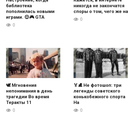
библиотека
никогда не закончатся
пополнилась новыми
споры о том, чего же на
играми. 😌🎮 GTA
0
0
🕊 Мгновения
🏅⛸ Не фотошоп: три
непонимания в день
легенды советского
трагедии Во время
конькобежного спорта
Теракты 11
На
0
0