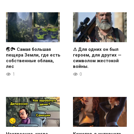
🌏🏞 Самая большая
⚠ Для одних он был
пещера Земли, где есть
героем, для других —
собственные облака,
символом жестокой
лес
войны.
1
0
Настроение, когда
Кажется, в интернете