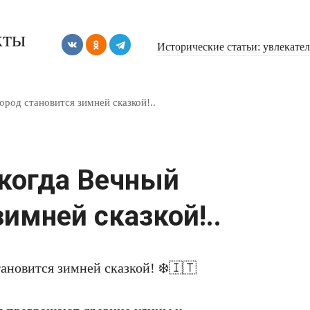
кты
Исторические статьи: увлекате
ород становится зимней сказкой!..
 когда Вечный
зимней сказкой!..
тановится зимней сказкой! ❄🇮🇹