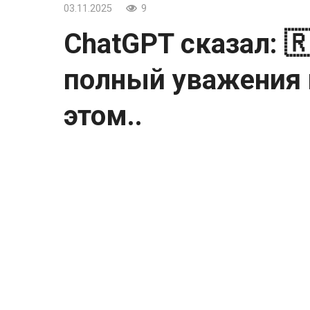
03.11.2025
9
ChatGPT сказал: 
полный уважения 
этом..
ChatGPT сказал:
🇷🇺✨ Момент, полный уважения и памя
На этом трогательном кадре — молодые 
Анатолию Голимбиевскому. Ленинград, 1