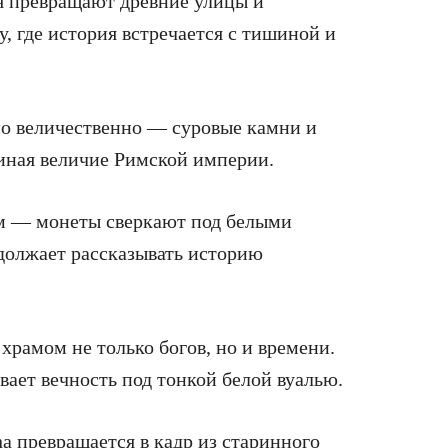
ья превращают древние улицы и
 где история встречается с тишиной и
но величественно — суровые камни и
иная величие Римской империи.
м — монеты сверкают под белыми
одолжает рассказывать историю
рамом не только богов, но и времени.
ает вечность под тонкой белой вуалью.
na превращается в кадр из старинного