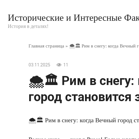
Перейти
к
Исторические и Интересные Фа
контенту
История в деталях!
Главная страница
»
🌨🏛 Рим в снегу: когда Вечный г
03.11.2025
11
🌨🏛 Рим в снегу:
город становится 
🌨🏛 Рим в снегу: когда Вечный город с