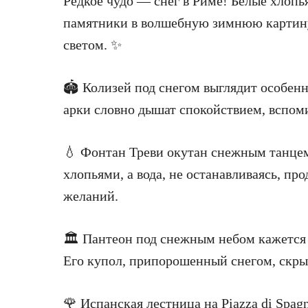
Редкое чудо — снег в Риме! Белые хлоп
памятники в волшебную зимнюю картину,
светом. ✨
🏟 Колизей под снегом выглядит особен
арки словно дышат спокойствием, вспом
💧 Фонтан Треви окутан снежным танце
хлопьями, а вода, не останавливаясь, пр
желаний.
🏛 Пантеон под снежным небом кажется х
Его купол, припорошенный снегом, скрыв
🌹 Испанская лестница на Piazza di Spag