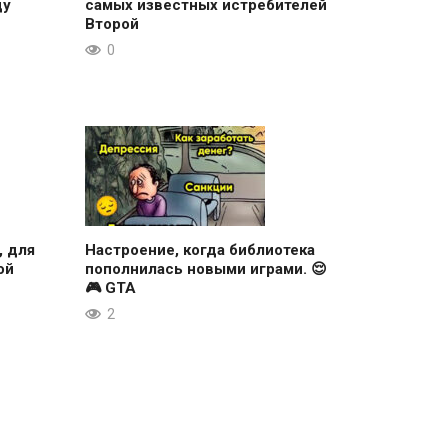
ду
самых известных истребителей
Второй
0
, для
Настроение, когда библиотека
ой
пополнилась новыми играми. 😌
🎮 GTA
2