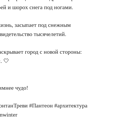
ей и шорох снега под ногами.
жизнь, засыпает под снежным
видетельство тысячелетий.
аскрывает город с новой стороны:
. 🤍
зимнее чудо!
нтанТреви #Пантеон #архитектура
nwinter