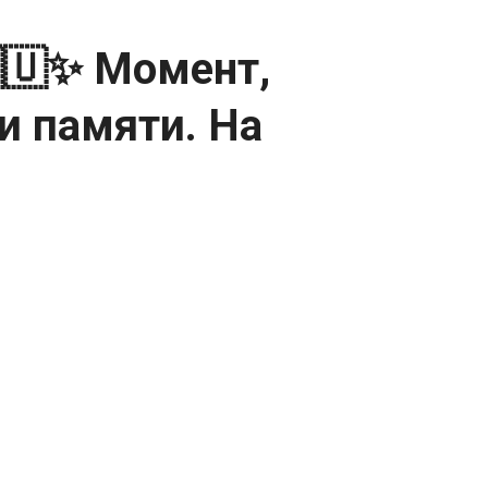
🇺✨ Момент,
и памяти. На
ти.
моряки отдают честь ветерану войны
989 год. ⚓