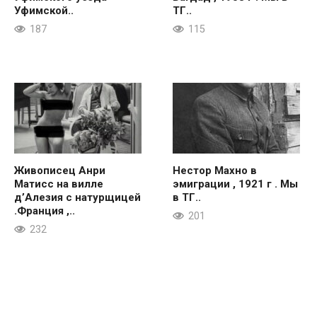
Уфимской..
ТГ..
187
115
Живописец Анри
Нестор Махно в
Матисс на вилле
эмиграции , 1921 г . Мы
д’Алезия с натурщицей
в ТГ..
.Франция ,..
201
232