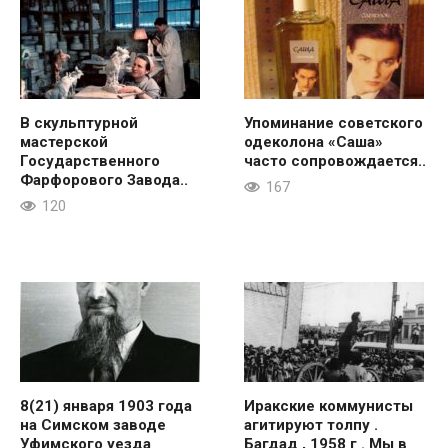
В скульптурной
Упоминание советского
мастерской
одеколона «Саша»
Государственного
часто сопровождается..
Фарфорового Завода..
167
120
8(21) января 1903 года
Иракские коммунисты
на Симском заводе
агитируют толпу .
Уфимского уезда
Багдад , 1958 г . Мы в