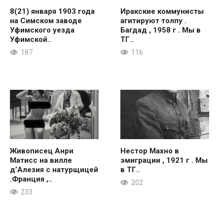
8(21) января 1903 года
Иракские коммунисты
на Симском заводе
агитируют толпу .
Уфимского уезда
Багдад , 1958 г . Мы в
Уфимской..
ТГ..
187
116
Живописец Анри
Нестор Махно в
Матисс на вилле
эмиграции , 1921 г . Мы
д’Алезия с натурщицей
в ТГ..
.Франция ,..
202
233