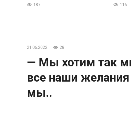
187
116
21.06.2022
28
— Мы хотим так мн
все наши желания
мы..
— Мы хотим так много, что если бы все
оказались бы несчастны. (Бертольд Ауэр