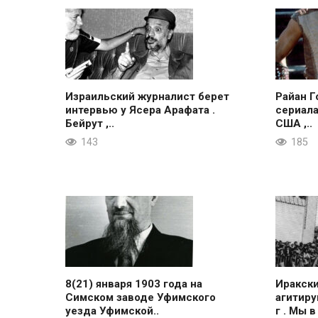
Израильский журналист берет
Райан Г
интервью у Ясера Арафата .
сериала
Бейрут ,..
США ,..
143
185
8(21) января 1903 года на
Иракск
Симском заводе Уфимского
агитиру
уезда Уфимской..
г . Мы в