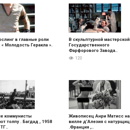
ослинг в главные роли
В скульптурной мастерской
 « Молодость Геракла ».
Государственного
Фарфорового Завода..
120
ие коммунисты
Живописец Анри Матисс на
ют толпу . Багдад , 1958
вилле д’Алезия с натурщиц
 ТГ..
.Франция ,..