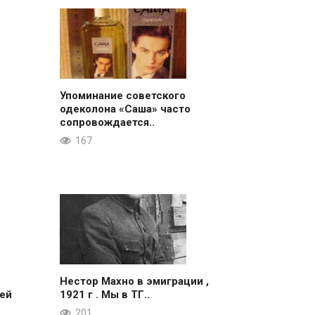
Упоминание советского
одеколона «Саша» часто
сопровождается..
167
Нестор Махно в эмиграции ,
ей
1921 г . Мы в ТГ..
201