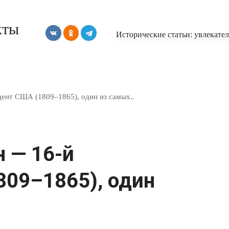
кты
Исторические статьи: увлекате
ент США (1809–1865), один из самых..
 — 16-й
809–1865), один