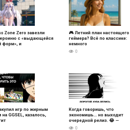
ss Zone Zero завезли
🎮 Летний план настоящего
героиню с «выдающейся
геймера? Всё по классике:
 форм», и
немного
0
акупил игр по жирным
Когда говоришь, что
 на GGSEL, казалось,
экономишь… но выходит
тит
очередной релиз. 😂 —
0