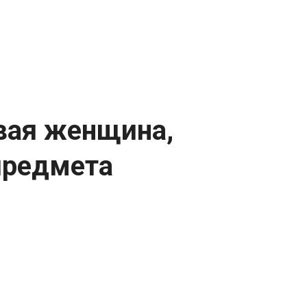
вая женщина,
предмета
авшая от предмета внеземного