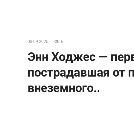
03.09.2025
6
Энн Ходжес — пер
пострадавшая от 
внеземного..
Энн Ходжес — первая женщина, пострад
происхождения