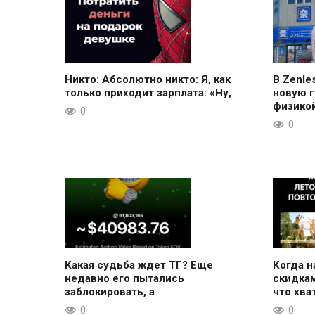
Никто: Абсолютно никто: Я, как
В Zenle
только приходит зарплата: «Ну,
новую 
физикой
0
0
Какая судьба ждет ТГ? Еще
Когда н
недавно его пытались
скидкам
заблокировать, а
что хва
0
0