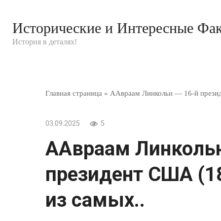
Перейти
к
Исторические и Интересные Фа
контенту
История в деталях!
Главная страница
»
ААвраам Линкольн — 16-й презид
03.09.2025
5
ААвраам Линкольн
президент США (1
из самых..