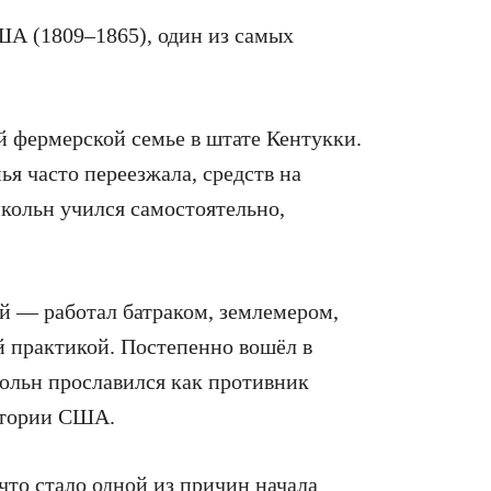
А (1809–1865), один из самых
ой фермерской семье в штате Кентукки.
ья часто переезжала, средств на
кольн учился самостоятельно,
й — работал батраком, землемером,
ой практикой. Постепенно вошёл в
кольн прославился как противник
итории США.
что стало одной из причин начала