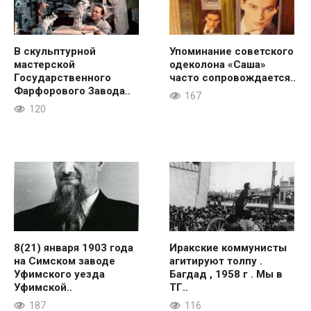
В скульптурной
Упоминание советского
мастерской
одеколона «Саша»
Государственного
часто сопровождается..
Фарфорового Завода..
167
120
8(21) января 1903 года
Иракские коммунисты
на Симском заводе
агитируют толпу .
Уфимского уезда
Багдад , 1958 г . Мы в
Уфимской..
ТГ..
187
116