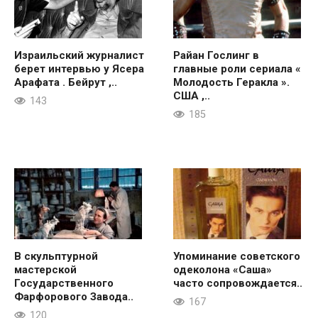
Израильский журналист
Райан Гослинг в
берет интервью у Ясера
главные роли сериала «
Арафата . Бейрут ,..
Молодость Геракла ».
США ,..
143
185
В скульптурной
Упоминание советского
мастерской
одеколона «Саша»
Государственного
часто сопровождается..
Фарфорового Завода..
167
120