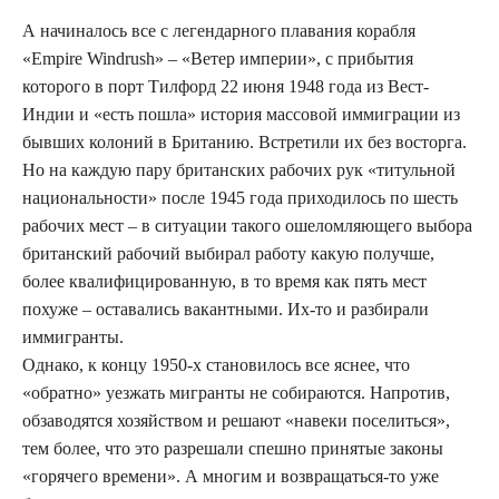
А начиналось все с легендарного плавания корабля
«Empire Windrush» – «Ветер империи», с прибытия
которого в порт Тилфорд 22 июня 1948 года из Вест-
Индии и «есть пошла» история массовой иммиграции из
бывших колоний в Британию. Встретили их без восторга.
Но на каждую пару британских рабочих рук «титульной
национальности» после 1945 года приходилось по шесть
рабочих мест – в ситуации такого ошеломляющего выбора
британский рабочий выбирал работу какую получше,
более квалифицированную, в то время как пять мест
похуже – оставались вакантными. Их-то и разбирали
иммигранты.
Однако, к концу 1950-х становилось все яснее, что
«обратно» уезжать мигранты не собираются. Напротив,
обзаводятся хозяйством и решают «навеки поселиться»,
тем более, что это разрешали спешно принятые законы
«горячего времени». А многим и возвращаться-то уже