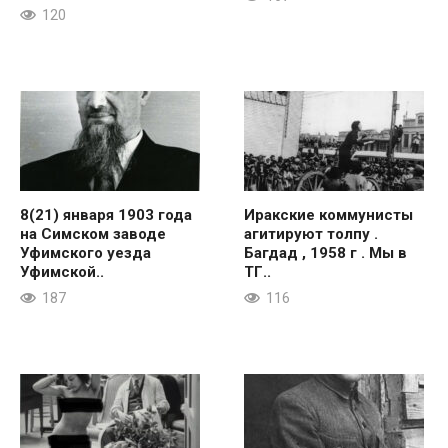
120
8(21) января 1903 года
Иракские коммунисты
на Симском заводе
агитируют толпу .
Уфимского уезда
Багдад , 1958 г . Мы в
Уфимской..
ТГ..
187
116