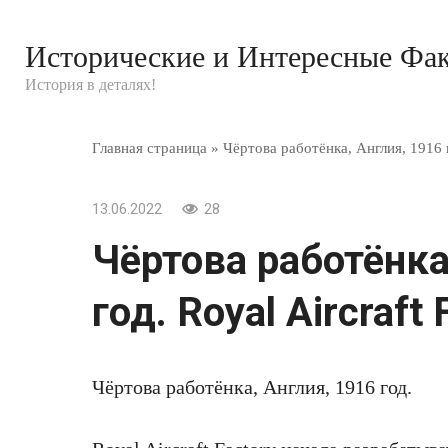
Перейти
к
Исторические и Интересные Фа
контенту
История в деталях!
Главная страница
»
Чёртова работёнка, Англия, 1916 го
13.06.2022
28
Чёртова работёнка
год. Royal Aircraft 
Чёртова работёнка, Англия, 1916 год.