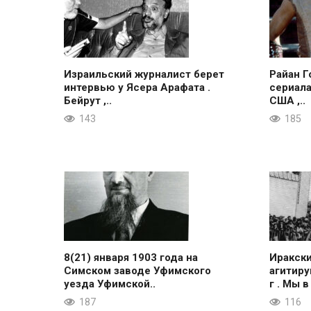
Израильский журналист берет
Райан Г
интервью у Ясера Арафата .
сериала
Бейрут ,..
США ,..
143
185
8(21) января 1903 года на
Иракск
Симском заводе Уфимского
агитиру
уезда Уфимской..
г . Мы в
187
116