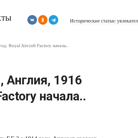
кты
Исторические статьи: увлекате
д. Royal Aircraft Factory начала..
, Англия, 1916
Factory начала..