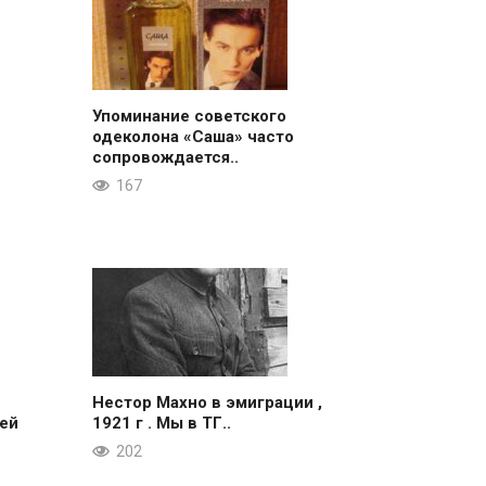
Упоминание советского
одеколона «Саша» часто
сопровождается..
167
Нестор Махно в эмиграции ,
ей
1921 г . Мы в ТГ..
202