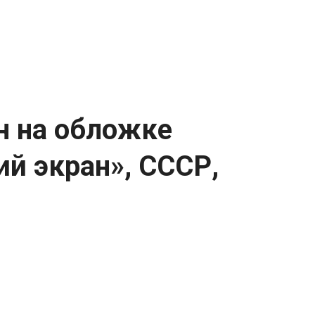
н на обложке
й экран», СССР,
«Советский экран», СССР, 1926 год.