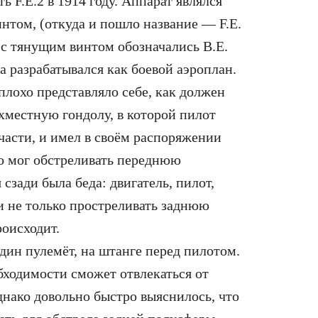
ть F.E.2 в 1914 году. Аппарат являлся
том, (откуда и пошло название — F.E.
 с тянущим винтом обозначались B.E.
ла разрабатывался как боевой аэроплан.
плохо представляло себе, как должен
ухместную гондолу, в которой пилот
 части, и имел в своём распоряжении
о мог обстреливать переднюю
сзади была беда: двигатель, пилот,
и не только простреливать заднюю
роисходит.
один пулемёт, на штанге перед пилотом.
обходимости сможет отвлекаться от
днако довольно быстро выяснилось, что