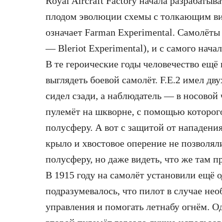
Royal Aircraft Factory начала разрабатыва
плодом эволюции схемы с толкающим вин
означает Farman Experimental. Самолёты
— Bleriot Experimental), и с самого нача
В те героические годы человечество ещё 
выглядеть боевой самолёт. F.E.2 имел дв
сидел сзади, а наблюдатель — в носовой
пулемёт на шкворне, с помощью которог
полусферу. А вот с защитой от нападения 
крыло и хвостовое оперение не позволял
полусферу, но даже видеть, что же там п
В 1915 году на самолёт установили ещё 
подразумевалось, что пилот в случае не
управления и помогать летнабу огнём. О