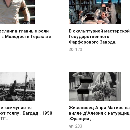
ослинг в главные роли
В скульптурной мастерской
 « Молодость Геракла ».
Государственного
Фарфорового Завода..
120
ие коммунисты
Живописец Анри Матисс на
ют толпу . Багдад , 1958
вилле д’Алезия с натурщиц
 ТГ..
.Франция ,..
233