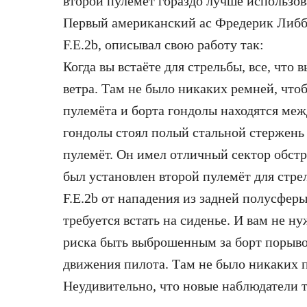
второй пулемёт гораздо лучше использов
Первый американский ас Фредерик Либби
F.E.2b, описывал свою работу так:
Когда вы встаёте для стрельбы, все, что
ветра. Там не было никаких ремней, чтоб
пулемёта и борта гондолы находятся меж
гондолы стоял полый стальной стержень 
пулемёт. Он имел отличный сектор обст
был установлен второй пулемёт для стр
F.E.2b от нападения из задней полусферы
требуется встать на сиденье. И вам не н
риска быть выброшенным за борт порыво
движения пилота. Там не было никаких 
Неудивительно, что новые наблюдатели 