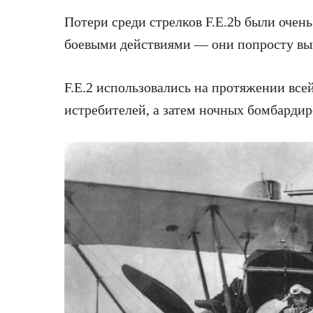
Потери среди стрелков F.E.2b были очен
боевыми действиями — они попросту выв
F.E.2 использовались на протяжении всей
истребителей, а затем ночных бомбарди