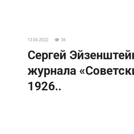
13.06.2022
36
Сергей Эйзенштей
журнала «Советски
1926..
Сергей Эйзенштейн на обложке журнала 