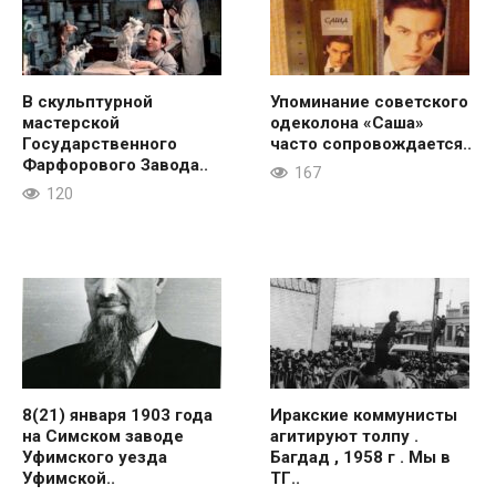
В скульптурной
Упоминание советского
мастерской
одеколона «Саша»
Государственного
часто сопровождается..
Фарфорового Завода..
167
120
8(21) января 1903 года
Иракские коммунисты
на Симском заводе
агитируют толпу .
Уфимского уезда
Багдад , 1958 г . Мы в
Уфимской..
ТГ..