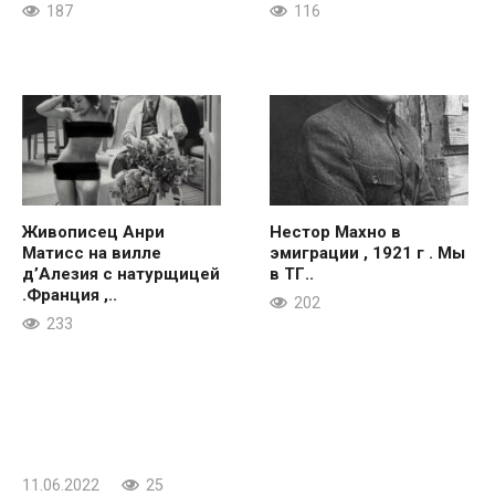
187
116
Живописец Анри
Нестор Махно в
Матисс на вилле
эмиграции , 1921 г . Мы
д’Алезия с натурщицей
в ТГ..
.Франция ,..
202
233
11.06.2022
25