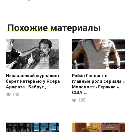
Похожие материалы
Израильский журналист
Райан Гослинг в
берет интервью у Ясера
главные роли сериала «
Арафата . Бейрут ,..
Молодость Геракла ».
США ,..
143
185