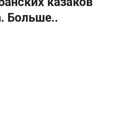
банских казаков
. Больше..
зского полка.