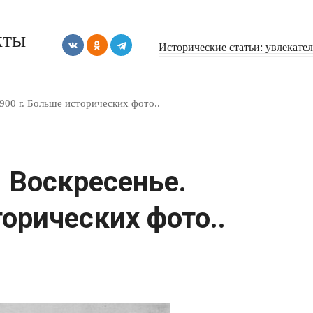
кты
Исторические статьи: увлекате
900 г. Больше исторических фото..
 Воскресенье.
торических фото..