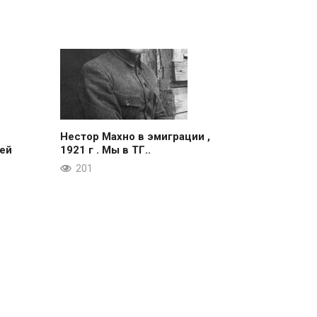
Нестор Махно в эмиграции ,
ей
1921 г . Мы в ТГ..
201