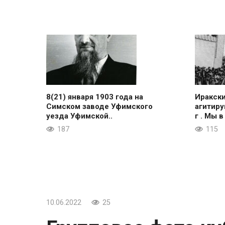
8(21) января 1903 года на
Иракск
Симском заводе Уфимского
агитиру
уезда Уфимской..
г . Мы в
187
115
10.06.2022
25