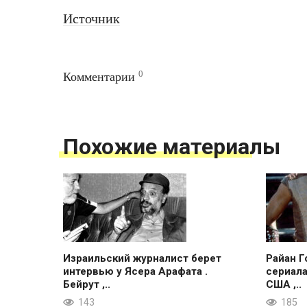
Источник
0
Комментарии
Похожие материалы
Израильский журналист берет
Райан Г
интервью у Ясера Арафата .
сериала
Бейрут ,..
США ,..
143
185