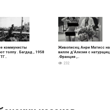
ие коммунисты
Живописец Анри Матисс на
ют толпу . Багдад , 1958
вилле д’Алезия с натурщиц
 ТГ..
.Франция ,..
232