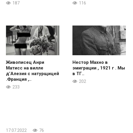
187
116
Живописец Анри
Нестор Махно в
Матисс на вилле
эмиграции , 1921 г . Мы
д’Алезия с натурщицей
в ТГ..
.Франция ,..
202
233
17.07.2022
76