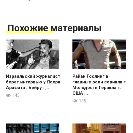
Похожие материалы
Израильский журналист
Райан Гослинг в
берет интервью у Ясера
главные роли сериала «
Арафата . Бейрут ,..
Молодость Геракла ».
США ,..
143
185