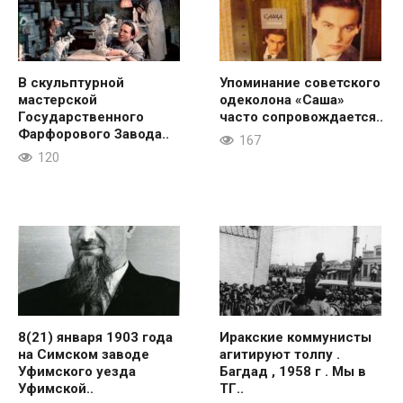
В скульптурной
Упоминание советского
мастерской
одеколона «Саша»
Государственного
часто сопровождается..
Фарфорового Завода..
167
120
8(21) января 1903 года
Иракские коммунисты
на Симском заводе
агитируют толпу .
Уфимского уезда
Багдад , 1958 г . Мы в
Уфимской..
ТГ..