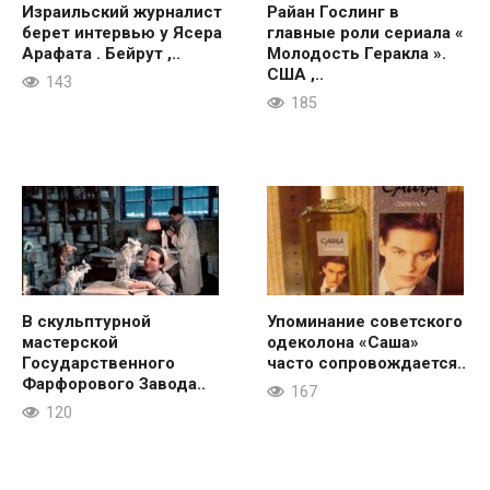
Израильский журналист
Райан Гослинг в
берет интервью у Ясера
главные роли сериала «
Арафата . Бейрут ,..
Молодость Геракла ».
США ,..
143
185
В скульптурной
Упоминание советского
мастерской
одеколона «Саша»
Государственного
часто сопровождается..
Фарфорового Завода..
167
120