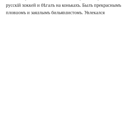
русскій хоккей и бѣгалъ на конькахъ. Былъ прекраснымъ
пловцомъ и заядлымъ бильярдистомъ. Увлекался
теннисомъ или, какъ его первоначально называли на
англійскій манеръ, лаунъ-теннисомъ.