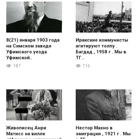
8(21) января 1903 года
Иракские коммунисты
на Симском заводе
агитируют толпу .
Уфимского уезда
Багдад , 1958 г . Мы в
Уфимской..
ТГ..
187
116
Живописец Анри
Нестор Махно в
Матисс на вилле
эмиграции , 1921 г . Мы