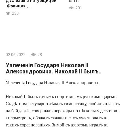
д’Алезия с натурщицей
в ТГ..
.Франция ,..
201
233
02.06.2022
28
Увлеченія Государя Николая II
Александровича. Николай II былъ..
Увлеченія Государя Николая II Александровича.
Николай II былъ самымъ спортивнымъ русскимъ царемъ.
Съ дѣтства регулярно дѣлалъ гимнастику, любилъ плавать
на байдаркѣ, совершалъ переходы по нѣскольку десятковъ
километровъ, обожалъ скачки и самъ участвовалъ въ
такихъ соревнованіяхъ. Зимой съ азартомъ игралъ въ