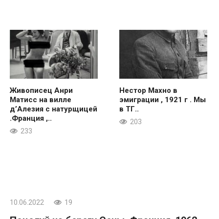
Живописец Анри
Нестор Махно в
Матисс на вилле
эмиграции , 1921 г . Мы
д’Алезия с натурщицей
в ТГ..
.Франция ,..
203
233
10.06.2022
19