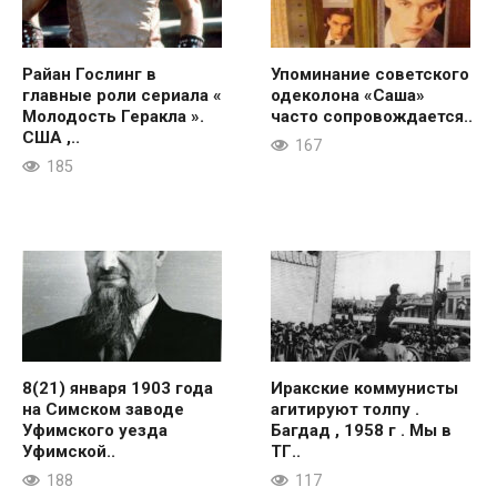
Райан Гослинг в
Упоминание советского
главные роли сериала «
одеколона «Саша»
Молодость Геракла ».
часто сопровождается..
США ,..
167
185
8(21) января 1903 года
Иракские коммунисты
на Симском заводе
агитируют толпу .
Уфимского уезда
Багдад , 1958 г . Мы в
Уфимской..
ТГ..
188
117