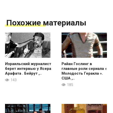
Похожие материалы
Израильский журналист
Райан Гослинг в
берет интервью у Ясера
главные роли сериала «
Арафата . Бейрут ,..
Молодость Геракла ».
США ,..
143
185