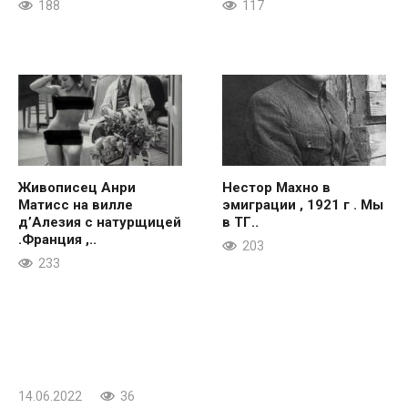
188
117
Живописец Анри
Нестор Махно в
Матисс на вилле
эмиграции , 1921 г . Мы
д’Алезия с натурщицей
в ТГ..
.Франция ,..
203
233
14.06.2022
36