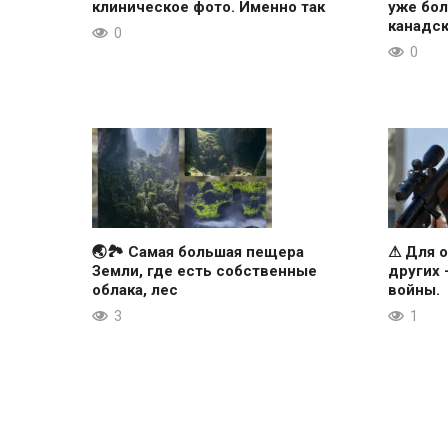
клиническое фото. Именно так
уже бол
канадс
0
0
🌏🏞 Самая большая пещера
⚠ Для о
Земли, где есть собственные
других
облака, лес
войны.
3
1