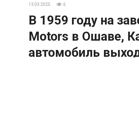
13.03.2025
6
В 1959 году на зав
Motors в Ошаве, К
автомобиль выходи
В 1959 году на заводе General Motors в 
тепловой камеры после покраски.
В то время автомобили GM отличались э
яркими цветами, характерными для конца
одним из крупнейших автопредприятий в
выпуске моделей Chevrolet, Pontiac и др