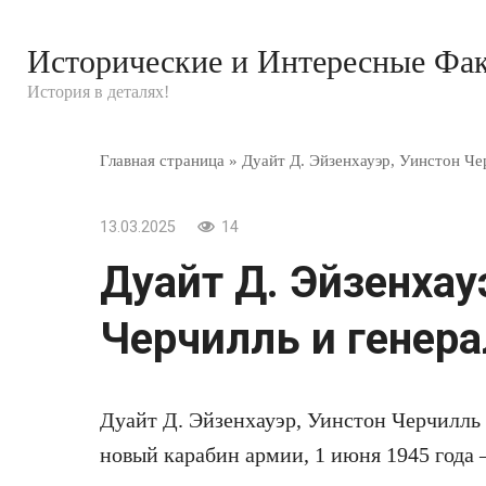
Перейти
к
Исторические и Интересные Фа
контенту
История в деталях!
Главная страница
»
Дуайт Д. Эйзенхауэр, Уинстон Че
13.03.2025
14
Дуайт Д. Эйзенхау
Черчилль и генера
Дуайт Д. Эйзенхауэр, Уинстон Черчилль
новый карабин армии, 1 июня 1945 года 