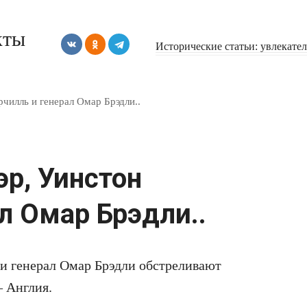
кты
Исторические статьи: увлекате
рчилль и генерал Омар Брэдли..
эр, Уинстон
л Омар Брэдли..
 и генерал Омар Брэдли обстреливают
– Англия.