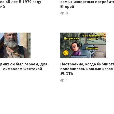
ее 45 лет В 1979 году
самых известных истребит
кий
Второй
0
дних он был героем, для
Настроение, когда библиот
 — символом жестокой
пополнилась новыми играми
🎮 GTA
1