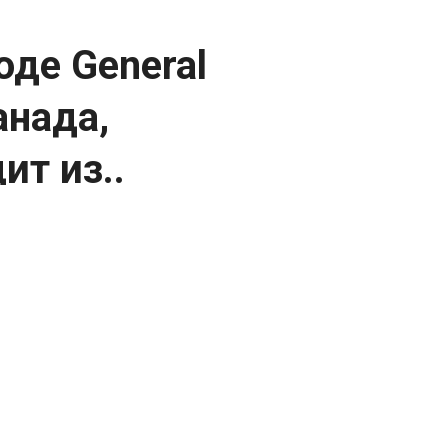
оде General
анада,
т из..
Ошаве, Канада, автомобиль выходит из
легантным дизайном, обилием хрома и
 1950-х годов. Завод в Ошаве был
 Канаде, играя ключевую роль в
угих брендов корпорации General