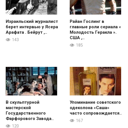
Израильский журналист
Райан Гослинг в
берет интервью у Ясера
главные роли сериала «
Арафата . Бейрут ,..
Молодость Геракла ».
США ,..
143
185
В скульптурной
Упоминание советского
мастерской
одеколона «Саша»
Государственного
часто сопровождается..
Фарфорового Завода..
167
120