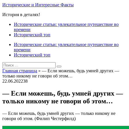
Перейти
Исторические и Интересные Факты
к
История в деталях!
контенту
Исторические статьи: увлекательное путешествие во
времени
Исторический топ
Исторические статьи: увлекательное путешествие во
времени
Исторический топ
Search
for:
Главная страница
»
— Если можешь, будь умней других —
только никому не говори об этом…
22.06.2022
38
— Если можешь, будь умней других —
только никому не говори об этом…
— Если можешь, будь умней других — только никому не
говори об этом. (Филип Честерфилд)