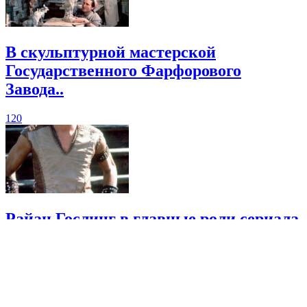
В скульптурной мастерской
Государственного Фарфорового
Завода..
120
Райан Гослинг в главные роли сериала
« Молодость Геракла ». США ,..
185