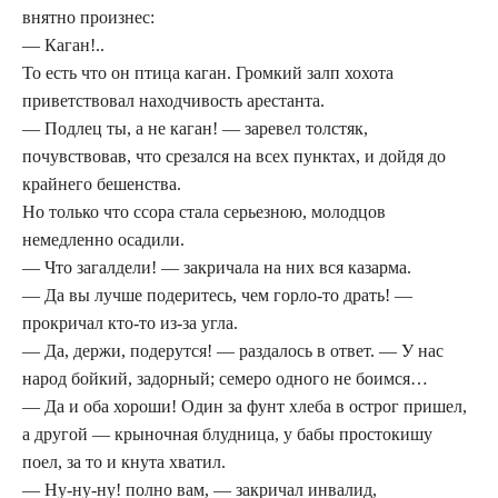
внятно произнес:
— Каган!..
То есть что он птица каган. Громкий залп хохота
приветствовал находчивость арестанта.
— Подлец ты, а не каган! — заревел толстяк,
почувствовав, что срезался на всех пунктах, и дойдя до
крайнего бешенства.
Но только что ссора стала серьезною, молодцов
немедленно осадили.
— Что загалдели! — закричала на них вся казарма.
— Да вы лучше подеритесь, чем горло-то драть! —
прокричал кто-то из-за угла.
— Да, держи, подерутся! — раздалось в ответ. — У нас
народ бойкий, задорный; семеро одного не боимся…
— Да и оба хороши! Один за фунт хлеба в острог пришел,
а другой — крыночная блудница, у бабы простокишу
поел, за то и кнута хватил.
— Ну-ну-ну! полно вам, — закричал инвалид,