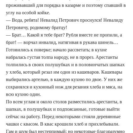
проживавший для порядка в казарме и поэтому спавший в
углу на особой койке.
— Вода, ребята! Невалид Петрович проснулся! Невалиду
Петровичу, родимому братцу!
— Брат… Какой я тебе брат? Рубля вместе не пропили, а
брат! — ворчал инвалид, натягивая в рукава шинель…
Готовились к поверке; начало рассветать; в кухне
набралась густая толпа народу, не в прорез. Арестанты
толпились в своих полушубках и в половинчатых шапках
у хлеба, который резал им один из кашеваров. Кашевары
выбирались артелью, в каждую кухню по двое. У них же
сохранялся и кухонный нож для резания хлеба и мяса, на
всю кухню один.
По всем углам и около столов разместились арестанты, в
шапках, в полушубках и подпоясанные, готовые выйти
сейчас на работу. Перед некоторыми стояли деревянные
чашки с квасом. В квас крошили хлеб и прихлебывали.
Гам и шум был нестерпимый; но некоторые благоразумно