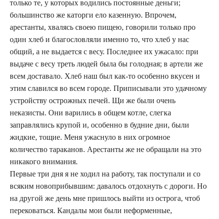
только те, у которых водились постоянные деньги;
большинство же каторги ело казенную. Впрочем,
арестанты, хвалясь своею пищею, говорили только про
один хлеб и благословляли именно то, что хлеб у нас
общий, а не выдается с весу. Последнее их ужасало: при
выдаче с весу треть людей была бы голодная; в артели же
всем доставало. Хлеб наш был как-то особенно вкусен и
этим славился во всем городе. Приписывали это удачному
устройству острожных печей. Щи же были очень
неказисты. Они варились в общем котле, слегка
заправлялись крупой и, особенно в будние дни, были
жидкие, тощие. Меня ужаснуло в них огромное
количество тараканов. Арестанты же не обращали на это
никакого внимания.
Первые три дня я не ходил на работу, так поступали и со
всяким новоприбывшим: давалось отдохнуть с дороги. Но
на другой же день мне пришлось выйти из острога, чтоб
перековаться. Кандалы мои были неформенные,