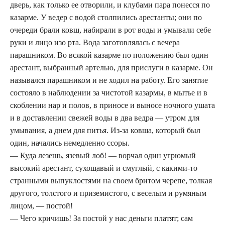
дверь, как только ее отворили, и клубами пара понесся по
казарме. У ведер с водой столпились арестанты; они по
очереди брали ковш, набирали в рот воды и умывали себе
руки и лицо изо рта. Вода заготовлялась с вечера
парашником. Во всякой казарме по положению был один
арестант, выбранный артелью, для прислуги в казарме. Он
назывался парашником и не ходил на работу. Его занятие
состояло в наблюдении за чистотой казармы, в мытье и в
скоблении нар и полов, в приносе и выносе ночного ушата
и в доставлении свежей воды в два ведра — утром для
умывания, а днем для питья. Из-за ковша, который был
один, начались немедленно ссоры.
— Куда лезешь, язевый лоб! — ворчал один угрюмый
высокий арестант, сухощавый и смуглый, с какими-то
странными выпуклостями на своем бритом черепе, толкая
другого, толстого и приземистого, с веселым и румяным
лицом, — постой!
— Чего кричишь! За постой у нас деньги платят; сам