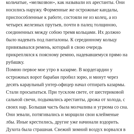
кольчатые, «мелкозвон», как называли их арестанты. Они
носились наружу. Форменные же острожные кандалы,
приспособленные к работе, состояли не из колец, а из
четырех железных прутьев, почти в палец толщиною,
соединенных между собою тремя кольцами. Их должно
было надевать под панталоны. К серединному кольцу
привязывался ремень, который в свою очередь
прикреплялся к поясному ремню, надевавшемуся прямо на
рубашку.
Помню первое мое утро в казарме. В кордегардии у
острожных ворот барабан пробил зорю, и минут через
десять караульный унтер-офицер начал отпирать казармы.
Стали просыпаться. При тусклом свете, от шестериковой
сальной свечи, подымались арестанты, дрожа от холода, с
своих нар. Большая часть была молчалива и угрюма со сна.
Они зевали, потягивались и морщили свои клейменые
лбы. Иные крестились, другие уже начинали вздорить.
Духота была страшная. Свежий зимний воздух ворвался в