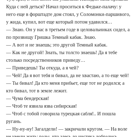
Куда с ней деться? Начал проситься к Федьке-палачу: у
него еще в форштадте дом стоял, у Соломонки-паршивого,
у жида, купил, вот еще который потом удавился…
— Знаю. Он у нас в третьем годе в целовальниках сидел, а
по прозвищу Гришка Темный кабак. Знаю.
— А вот и не знаешь; это другой Темный кабак.
— Как не другой! Знать, ты толсто знаешь! Да я тебе
столько посредственников приведу…
— Приведешь! Ты откуда, а я чей?
— Чей! Да я вот тебя и бивал, да не хвастаю, а то еще чей!
— Ты бивал! Да кто меня прибьет, еще тот не родился; а
кто бивал, тот в земле лежит.
— Чума бендерская!
— Чтоб те язвила язва сибирская!
— Чтоб с тобой говорила турецкая сабля!.. И пошла
ругань.
— Ну-ну-ну! Загалдели! — закричали кругом. — На воле
не умели жить; рады, что здесь до чистяка добрались…