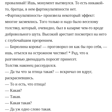
проваливай! Ишь, монумент вытянулся. То есть никакой-
то, братцы, в нем фартикультяпности нет.
«Фартикультяпность» произвела некоторый эффект:
многие засмеялись. Того только и надо было веселому
толстяку, который, очевидно, был в казарме чем-то вроде
добровольного шута. Высокий арестант посмотрел на него
с глубочайшим презрением.
— Бирюлина корова! — проговорил он как бы про себя, —
ишь, отъелся на острожном чистяке! * Рад, что к
разговенью двенадцать поросят принесет.
Толстяк наконец рассердился.
— Да ты что за птица такая? — вскричал он вдруг,
раскрасневшись.
— То и есть, что птица!
— Какая?
— Такая.
— Какая такая?
— Да уж одно слово такая.