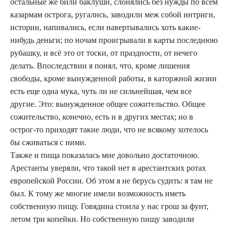
остальные же били баклуши, слонялись без нужды по всем
казармам острога, ругались, заводили меж собой интриги,
истории, напивались, если навертывались хоть какие-
нибудь деньги; по ночам проигрывали в карты последнюю
рубашку, и всё это от тоски, от праздности, от нечего
делать. Впоследствии я понял, что, кроме лишения
свободы, кроме вынужденной работы, в каторжной жизни
есть еще одна мука, чуть ли не сильнейшая, чем все
другие. Это: вынужденное общее сожительство. Общее
сожительство, конечно, есть и в других местах; но в
острог-то приходят такие люди, что не всякому хотелось
бы сживаться с ними.
Также и пища показалась мне довольно достаточною.
Арестанты уверяли, что такой нет в арестантских ротах
европейской России. Об этом я не берусь судить: я там не
был. К тому же многие имели возможность иметь
собственную пищу. Говядина стоила у нас грош за фунт,
летом три копейки. Но собственную пищу заводили