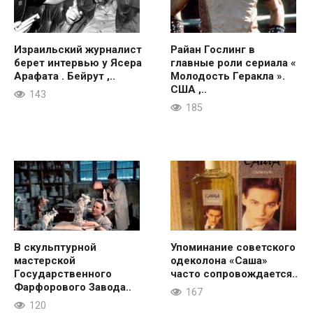
Израильский журналист
Райан Гослинг в
берет интервью у Ясера
главные роли сериала «
Арафата . Бейрут ,..
Молодость Геракла ».
США ,..
143
185
В скульптурной
Упоминание советского
мастерской
одеколона «Саша»
Государственного
часто сопровождается..
Фарфорового Завода..
167
120