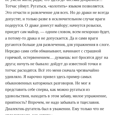
Тотчас уймут. Ругаться, «колотить» языком позволяется.
Это отчасти и развлечение для всех. Но до драки не всегда
допустят, и только разве в исключительном случае враги
подерутся. О драке донесут майору; начнутся розыски,
приедет сам майор, — одним словом, всем нехорошо будет,
а потому-то драка и не допускается. Да и сами враги
ругаются больше для развлечения, для упражнения в слоге.
Нередко сами себя обманывают, начинают с страшной
горячкой, остервенением… думаешь: вот бросятся друг на
друга; ничуть не бывало: дойдут до известной точки и
тотчас расходятся. Всё это меня сначала чрезвычайно
удивляло. Я нарочно привел здесь пример самых
обыкновенных каторжных разговоров. Не мог я
представить себе сперва, как можно ругаться из
удовольствия, находить в этом забаву, милое упражнение,
приятность? Впрочем, не надо забывать и тщеславия.
Диалектик-ругатель был в уважении. Ему только что не