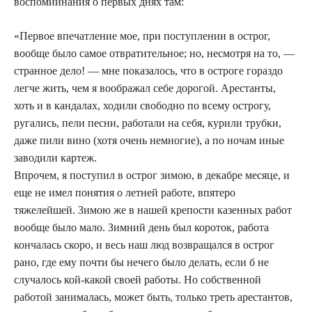
воспомиинания о первых днях там:
«Первое впечатление мое, при поступлении в острог,
вообще было самое отвратительное; но, несмотря на то, —
странное дело! — мне показалось, что в остроге гораздо
легче жить, чем я воображал себе дорогой. Арестанты,
хоть и в кандалах, ходили свободно по всему острогу,
ругались, пели песни, работали на себя, курили трубки,
даже пили вино (хотя очень немногие), а по ночам иные
заводили картеж.
Впрочем, я поступил в острог зимою, в декабре месяце, и
еще не имел понятия о летней работе, впятеро
тяжелейшей. Зимою же в нашей крепости казенных работ
вообще было мало. Зимний день был короток, работа
кончалась скоро, и весь наш люд возвращался в острог
рано, где ему почти бы нечего было делать, если б не
случалось кой-какой своей работы. Но собственной
работой занималась, может быть, только треть арестантов,