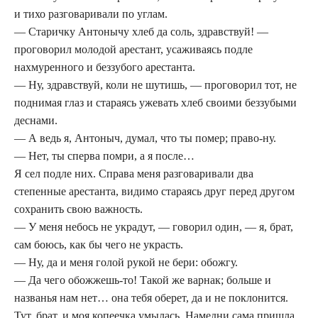
и тихо разговаривали по углам.
— Старичку Антонычу хлеб да соль, здравствуй! —
проговорил молодой арестант, усаживаясь подле
нахмуренного и беззубого арестанта.
— Ну, здравствуй, коли не шутишь, — проговорил тот, не
поднимая глаз и стараясь ужевать хлеб своими беззубыми
деснами.
— А ведь я, Антоныч, думал, что ты помер; право-ну.
— Нет, ты сперва помри, а я после…
Я сел подле них. Справа меня разговаривали два
степенные арестанта, видимо стараясь друг перед другом
сохранить свою важность.
— У меня небось не украдут, — говорил один, — я, брат,
сам боюсь, как бы чего не украсть.
— Ну, да и меня голой рукой не бери: обожгу.
— Да чего обожжешь-то! Такой же варнак; больше и
названья нам нет… она тебя оберет, да и не поклонится.
Тут, брат, и моя копеечка умылась. Намедни сама пришла.