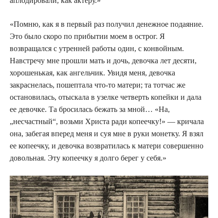
аплодировали, как актеру.»
«Помню, как я в первый раз получил денежное подаяние.
Это было скоро по прибытии моем в острог. Я
возвращался с утренней работы один, с конвойным.
Навстречу мне прошли мать и дочь, девочка лет десяти,
хорошенькая, как ангельчик. Увидя меня, девочка
закраснелась, пошептала что-то матери; та тотчас же
остановилась, отыскала в узелке четверть копейки и дала
ее девочке. Та бросилась бежать за мной… «На,
„несчастный“, возьми Христа ради копеечку!» — кричала
она, забегая вперед меня и суя мне в руки монетку. Я взял
ее копеечку, и девочка возвратилась к матери совершенно
довольная. Эту копеечку я долго берег у себя.»