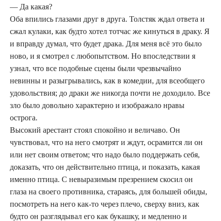
— Да какая?
Оба впились глазами друг в друга. Толстяк ждал ответа и
сжал кулаки, как будто хотел тотчас же кинуться в драку. Я
и вправду думал, что будет драка. Для меня всё это было
ново, и я смотрел с любопытством. Но впоследствии я
узнал, что все подобные сцены были чрезвычайно
невинны и разыгрывались, как в комедии, для всеобщего
удовольствия; до драки же никогда почти не доходило. Все
зло было довольно характерно и изображало нравы
острога.
Высокий арестант стоял спокойно и величаво. Он
чувствовал, что на него смотрят и ждут, осрамится ли он
или нет своим ответом; что надо было поддержать себя,
доказать, что он действительно птица, и показать, какая
именно птица. С невыразимым презрением скосил он
глаза на своего противника, стараясь, для большей обиды,
посмотреть на него как-то через плечо, сверху вниз, как
будто он разглядывал его как букашку, и медленно и