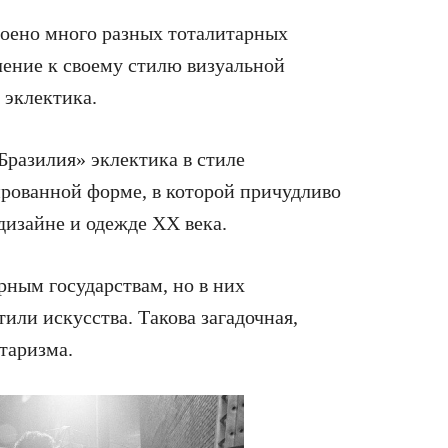
роено много разных тоталитарных
мление к своему стилю визуальной
 эклектика.
Бразилия» эклектика в стиле
ированной форме, в которой причудливо
дизайне и одежде XX века.
рным государствам, но в них
или искусства. Такова загадочная,
таризма.