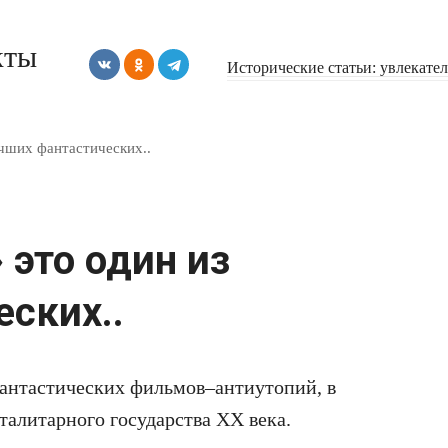
кты
Исторические статьи: увлекате
чших фантастических..
это один из
ских..
антастических фильмов–антиутопий, в
талитарного государства XX века.