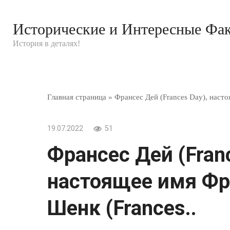
Перейти
к
Исторические и Интересные Фа
контенту
История в деталях!
Главная страница
»
Франсес Дей (Frances Day), наст
19.07.2022
51
Франсес Дей (Franc
настоящее имя Фр
Шенк (Frances..