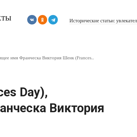
кты
Исторические статьи: увлекате
оящее имя Франческа Виктория Шенк (Frances..
es Day),
анческа Виктория