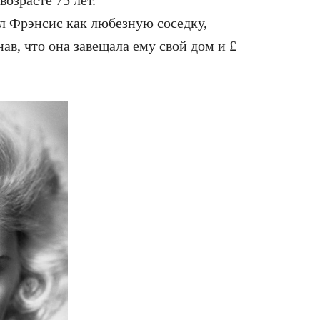
возрасте 75 лет.
л Фрэнсис как любезную соседку,
нав, что она завещала ему свой дом и £