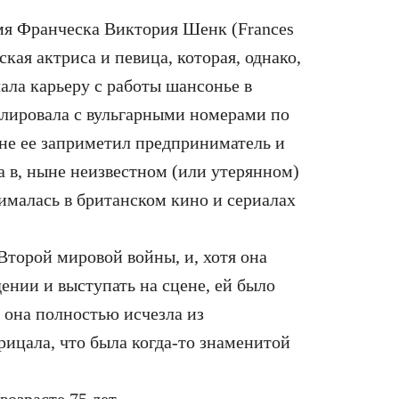
имя Франческа Виктория Шенк (Frances
кая актриса и певица, которая, однако,
ала карьеру с работы шансонье в
олировала с вульгарными номерами по
е ее заприметил предприниматель и
а в, ныне неизвестном (или утерянном)
нималась в британском кино и сериалах
Второй мировой войны, и, хотя она
ении и выступать на сцене, ей было
у она полностью исчезла из
ицала, что была когда-то знаменитой