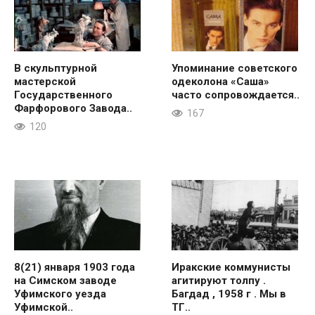
В скульптурной
Упоминание советского
мастерской
одеколона «Саша»
Государственного
часто сопровождается..
Фарфорового Завода..
167
120
8(21) января 1903 года
Иракские коммунисты
на Симском заводе
агитируют толпу .
Уфимского уезда
Багдад , 1958 г . Мы в
Уфимской..
ТГ..