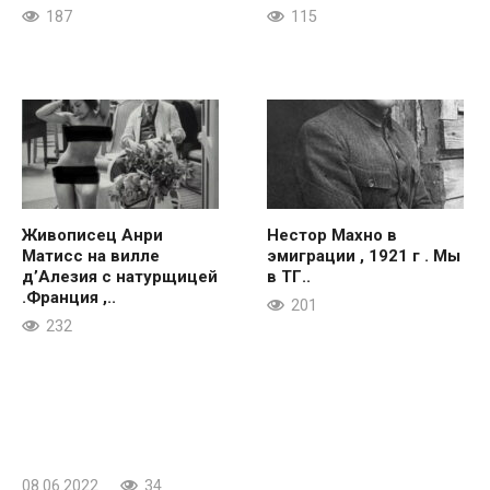
187
115
Живописец Анри
Нестор Махно в
Матисс на вилле
эмиграции , 1921 г . Мы
д’Алезия с натурщицей
в ТГ..
.Франция ,..
201
232
08.06.2022
34