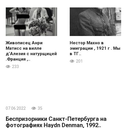
Живописец Анри
Нестор Махно в
Матисс на вилле
эмиграции , 1921 г . Мы
д’Алезия с натурщицей
в ТГ..
.Франция ,..
201
233
07.06.2022
35
Беспризорники Санкт-Петербурга на
фотографиях Haydn Denman, 1992..