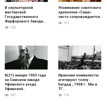
В скульптурной
Упоминание советского
мастерской
одеколона «Саша»
Государственного
часто сопровождается..
Фарфорового Завода..
167
120
8(21) января 1903 года
Иракские коммунисты
на Симском заводе
агитируют толпу .
Уфимского уезда
Багдад , 1958 г . Мы в
Уфимской..
ТГ..
187
116