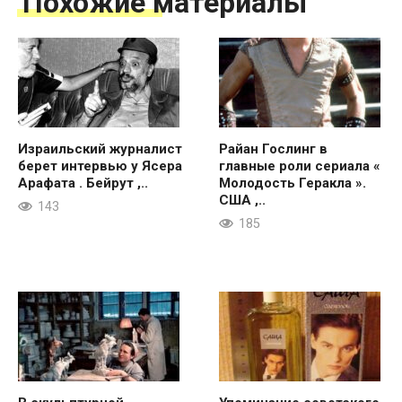
Похожие материалы
Израильский журналист
Райан Гослинг в
берет интервью у Ясера
главные роли сериала «
Арафата . Бейрут ,..
Молодость Геракла ».
США ,..
143
185