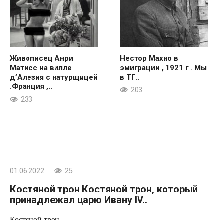
Живописец Анри
Нестор Махно в
Матисс на вилле
эмиграции , 1921 г . Мы
д’Алезия с натурщицей
в ТГ..
.Франция ,..
203
233
01.06.2022
25
Костяной трон Костяной трон, который
принадлежал царю Ивану IV..
Костяной трон