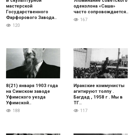
В скульптурной
Упоминание советского
мастерской
одеколона «Саша»
Государственного
часто сопровождается..
Фарфорового Завода..
167
120
8(21) января 1903 года
Иракские коммунисты
на Симском заводе
агитируют толпу .
Уфимского уезда
Багдад , 1958 г . Мы в
Уфимской..
ТГ..
188
117