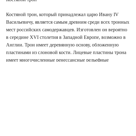
Костяной трон, который принадлежал царю Ивану IV
Васильевичу, является самым древним среди всех тронных
мест российских самодержавцев. Изготовлен он вероятно
в середине XVI столетия в Западной Европе, возможно в
Англии. Трон имеет деревянную основу, обложенную
пластинами из слоновой кости. Лицевые пластины трона
имеет многочисленные ренессансные рельефные
изображения — двухголовые орлы, разные звери, птицы,
купидоны, сцены из древнегреческой мифологии и из
Старого Завета. Трон реставрировался в XVII ст., но
сохранил основное количество оригинальных сюжетов. В
1856 г. к коронации императора Александра II, спинка
трона была украшена серебряными двухголовыми орлами.