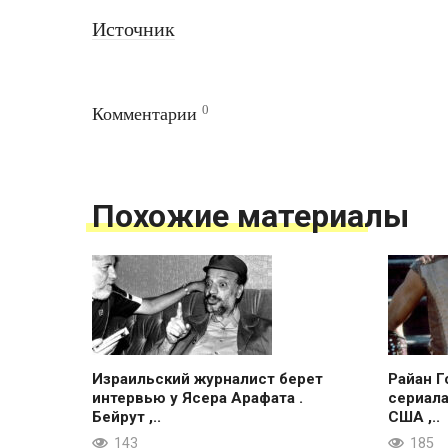
Источник
0
Комментарии
Похожие материалы
Израильский журналист берет
Райан Г
интервью у Ясера Арафата .
сериала
Бейрут ,..
США ,..
143
185