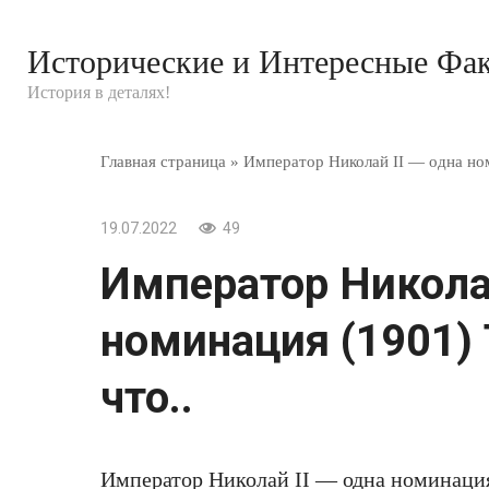
Перейти
к
Исторические и Интересные Фа
контенту
История в деталях!
Главная страница
»
Император Николай II — одна ном
19.07.2022
49
Император Николай
номинация (1901) 
что..
Император Николай II — одна номинация