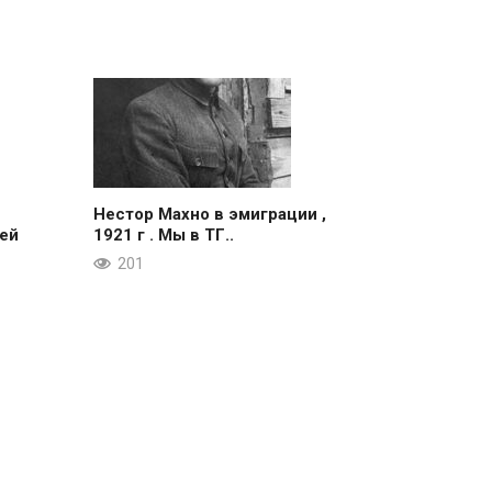
Нестор Махно в эмиграции ,
ей
1921 г . Мы в ТГ..
201