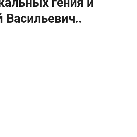
кальных гения и
й Васильевич..
руга — Сергей Васильевич Рахманинов