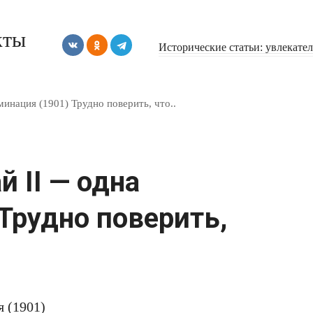
кты
Исторические статьи: увлекате
инация (1901) Трудно поверить, что..
 II — одна
Трудно поверить,
 (1901)