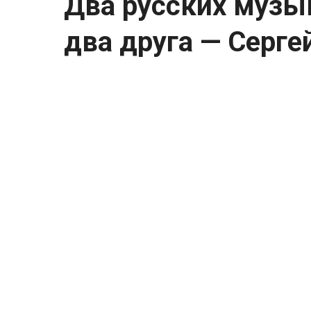
Два русских музы
два друга — Серге
Два русских музыкальных гения и два д
и Федор Иванович Шаляпин.