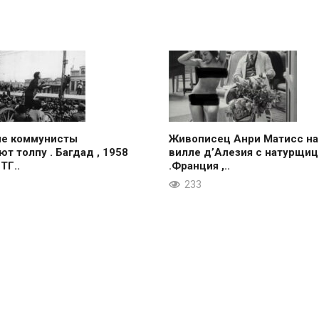
ие коммунисты
Живописец Анри Матисс на
ют толпу . Багдад , 1958
вилле д’Алезия с натурщиц
 ТГ..
.Франция ,..
233