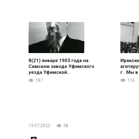
8(21) января 1903 года на
Иракск
Симском заводе Уфимского
агитиру
уезда Уфимской..
г . Мы в
187
116
19.07.2022
38